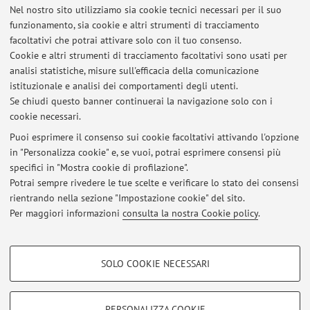
Nel nostro sito utilizziamo sia cookie tecnici necessari per il suo
Viale Berti Pichat 6/2, Bologna -
Vai alla mappa
funzionamento, sia cookie e altri strumenti di tracciamento
facoltativi che potrai attivare solo con il tuo consenso.
Risorse in rete
Cookie e altri strumenti di tracciamento facoltativi sono usati per
analisi statistiche, misure sull'efficacia della comunicazione
istituzionale e analisi dei comportamenti degli utenti.
ORCID
Se chiudi questo banner continuerai la navigazione solo con i
cookie necessari.
Puoi esprimere il consenso sui cookie facoltativi attivando l'opzione
in "Personalizza cookie" e, se vuoi, potrai esprimere consensi più
Ultimi avvisi
specifici in "Mostra cookie di profilazione".
Potrai sempre rivedere le tue scelte e verificare lo stato dei consensi
Al momento non sono presenti avvisi.
rientrando nella sezione "Impostazione cookie" del sito.
Per maggiori informazioni
consulta la nostra Cookie policy
.
COOKIE DI PROFILAZIONE - FACOLTATIVI
SOLO COOKIE NECESSARI
Area riservata
Si tratta di cookie utilizzati per analizzare le caratteristiche della navigazione
degli utenti, creare profili in base al loro comportamento sul sito, per analisi
Accedi tramite
login
per gestire tutti i contenuti del sito.
di marketing.
PERSONALIZZA COOKIE