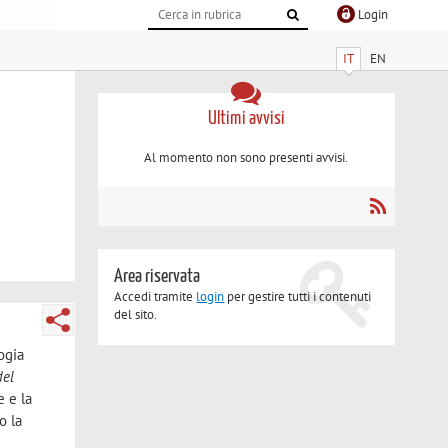
Login
IT
EN
Ultimi avvisi
Al momento non sono presenti avvisi.
Area riservata
Accedi tramite
login
per gestire tutti i contenuti
del sito.
ogia
del
e e la
o la