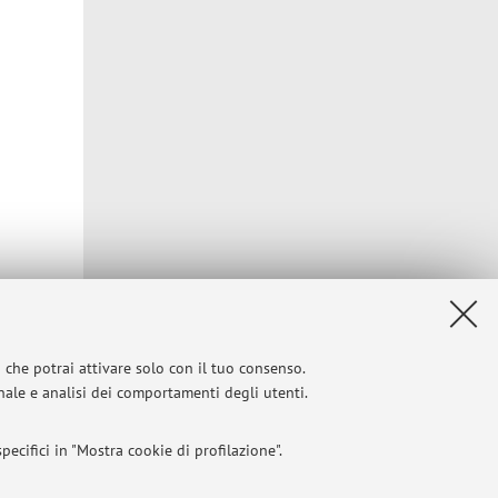
Privacy
|
Note legali
|
Impostazioni Cookie
i che potrai attivare solo con il tuo consenso.
onale e analisi dei comportamenti degli utenti.
ecifici in "Mostra cookie di profilazione".