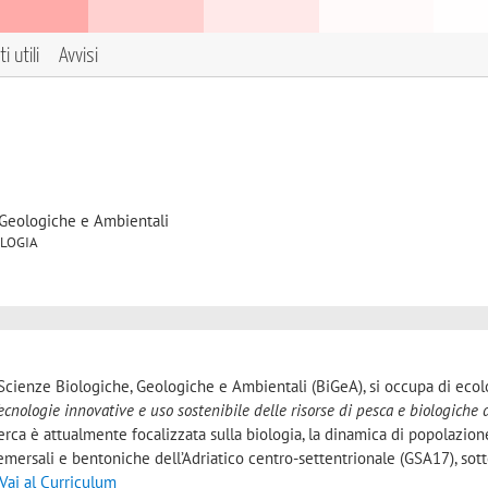
i utili
Avvisi
 Geologiche e Ambientali
COLOGIA
Scienze Biologiche, Geologiche e Ambientali (BiGeA), si occupa di ecol
ecnologie innovative e uso sostenibile delle risorse di pesca e biologiche 
icerca è attualmente focalizzata sulla biologia, la dinamica di popolazion
demersali e bentoniche dell’Adriatico centro-settentrionale (GSA17), sott
Vai al Curriculum