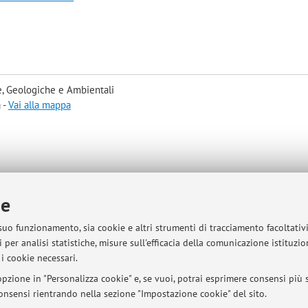
, Geologiche e Ambientali
 -
Vai alla mappa
ie
sità di Bologna - Via Zamboni, 33 - 40126 Bologna - Partita IVA: 01131710376
 suo funzionamento, sia cookie e altri strumenti di tracciamento facoltativ
 per analisi statistiche, misure sull'efficacia della comunicazione istituzi
i cookie necessari.
pzione in "Personalizza cookie" e, se vuoi, potrai esprimere consensi più sp
 consensi rientrando nella sezione "Impostazione cookie" del sito.