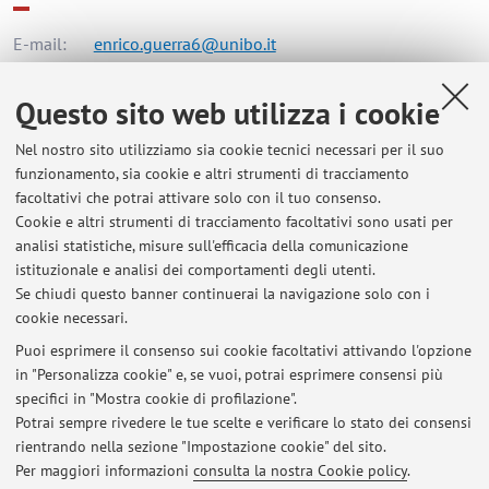
E-mail:
enrico.guerra6@unibo.it
Tel:
+39 051 6366970
Questo sito web utilizza i cookie
Nel nostro sito utilizziamo sia cookie tecnici necessari per il suo
Dipartimento di Scienze Biomediche e Neuromotorie
funzionamento, sia cookie e altri strumenti di tracciamento
Via Massarenti 9, Bologna -
Vai alla mappa
facoltativi che potrai attivare solo con il tuo consenso.
Cookie e altri strumenti di tracciamento facoltativi sono usati per
analisi statistiche, misure sull'efficacia della comunicazione
Dipartimento di Scienze Mediche e Chirurgiche
istituzionale e analisi dei comportamenti degli utenti.
Via Massarenti 9, Bologna -
Vai alla mappa
Se chiudi questo banner continuerai la navigazione solo con i
cookie necessari.
Puoi esprimere il consenso sui cookie facoltativi attivando l'opzione
in "Personalizza cookie" e, se vuoi, potrai esprimere consensi più
Ultimi avvisi
specifici in "Mostra cookie di profilazione".
Potrai sempre rivedere le tue scelte e verificare lo stato dei consensi
Al momento non sono presenti avvisi.
rientrando nella sezione "Impostazione cookie" del sito.
Per maggiori informazioni
consulta la nostra Cookie policy
.