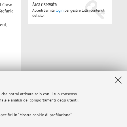
Area riservata
il Corso
Accedi tramite
login
per gestire tutti i contenuti
Stefania
del sito.
tti,
i che potrai attivare solo con il tuo consenso.
onale e analisi dei comportamenti degli utenti.
ecifici in "Mostra cookie di profilazione".