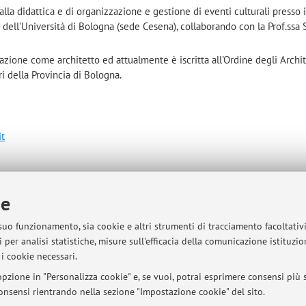
alla didattica e di organizzazione e gestione di eventi culturali presso 
o dell'Università di Bologna (sede Cesena), collaborando con la Prof.ssa 
azione come architetto ed attualmente è iscritta all'Ordine degli Archite
ri della Provincia di Bologna.
t
ie
-
Vai alla mappa
 suo funzionamento, sia cookie e altri strumenti di tracciamento facoltativ
 per analisi statistiche, misure sull'efficacia della comunicazione istituzi
i cookie necessari.
pzione in "Personalizza cookie" e, se vuoi, potrai esprimere consensi più sp
 consensi rientrando nella sezione "Impostazione cookie" del sito.
 contatto mail.