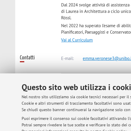
Dal 2024 svolge attività di assistenza 
di Laurea in Architettura a ciclo unic
Rössl.
Nel 2022 ha superato l'esame di abilit
Pianificatori, Paesaggisti e Conservato
Vai al Curriculum
Contatti
E-mail:
emma.veronese3@unibo.i
Dipartimento di Architettura
Questo sito web utilizza i cook
Viale del Risorgimento 2, Bologna 
Nel nostro sito utilizziamo sia cookie tecnici necessari per il
Cookie e altri strumenti di tracciamento facoltativi sono usati
Risorse in rete
ORCID
Se chiudi questo banner continuerai la navigazione solo con 
Puoi esprimere il consenso sui cookie facoltativi attivando l'o
Potrai sempre rivedere le tue scelte e verificare lo stato dei
Orario di ricevimento
Ricevimento su appuntamento tramite