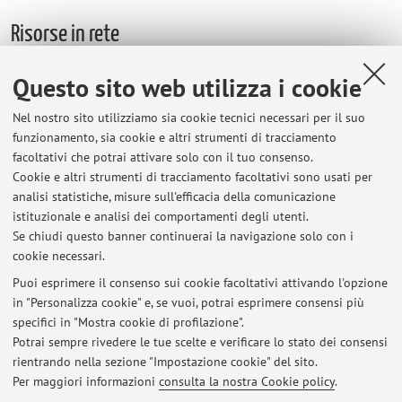
Risorse in rete
Questo sito web utilizza i cookie
ORCID
Nel nostro sito utilizziamo sia cookie tecnici necessari per il suo
funzionamento, sia cookie e altri strumenti di tracciamento
Orario di ricevimento
facoltativi che potrai attivare solo con il tuo consenso.
Cookie e altri strumenti di tracciamento facoltativi sono usati per
Previo appuntamento da concordarsi via email, il ricevimento
analisi statistiche, misure sull'efficacia della comunicazione
si svolge generalmente il martedì, ore 13:00, presso la sede
istituzionale e analisi dei comportamenti degli utenti.
della Scuola di Specializzazione "Enrico Redenti"
Se chiudi questo banner continuerai la navigazione solo con i
cookie necessari.
Puoi esprimere il consenso sui cookie facoltativi attivando l'opzione
in "Personalizza cookie" e, se vuoi, potrai esprimere consensi più
Ultimi avvisi
specifici in "Mostra cookie di profilazione".
Potrai sempre rivedere le tue scelte e verificare lo stato dei consensi
Al momento non sono presenti avvisi.
rientrando nella sezione "Impostazione cookie" del sito.
Per maggiori informazioni
consulta la nostra Cookie policy
.