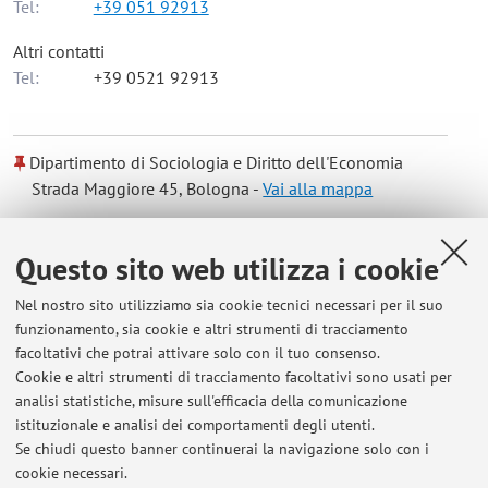
Tel:
+39 051 92913
Altri contatti
Tel:
+39 0521 92913
Dipartimento di Sociologia e Diritto dell'Economia
Strada Maggiore 45, Bologna -
Vai alla mappa
Risorse in rete
Questo sito web utilizza i cookie
Nel nostro sito utilizziamo sia cookie tecnici necessari per il suo
ORCID
funzionamento, sia cookie e altri strumenti di tracciamento
facoltativi che potrai attivare solo con il tuo consenso.
Cookie e altri strumenti di tracciamento facoltativi sono usati per
Orario di ricevimento
analisi statistiche, misure sull'efficacia della comunicazione
istituzionale e analisi dei comportamenti degli utenti.
Mercoledì, h 11-13
Se chiudi questo banner continuerai la navigazione solo con i
cookie necessari.