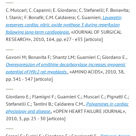
C. Muscari; C. Capanni; E. Giordano; C. Stefanelli; F. Bonavita;
I. Stanic; F. Bonafè; C.M. Caldarera; C. Guarnieri
,
Leupeptin
preserves cardiac nitric oxide synthase 3 during reperfusion
following long-term cardioplegia
, «JOURNAL OF SURGICAL
RESEARCH», 2010, 164, pp. e27 - e35 [articolo]
Govoni M; Bonavita F; Shantz LM; Guarnieri C; Giordano E.
,
Overexpression of ornithine decarboxylase increases myogenic
potential of H9c2 rat myoblasts.
, «AMINO ACIDS», 2010, 38,
pp. 541 - 547 [articolo]
Giordano E.; Flamigni F.; Guarnieri C.; Muscari C.; Pignatti C.;
Stefanelli C.; Tantini B.; Caldarera C.M.
,
Polyamines in cardiac
physiology and disease.
, «OPEN HEART FAILURE JOURNAL»,
2010, 3, pp. 25 - 30 [articolo]