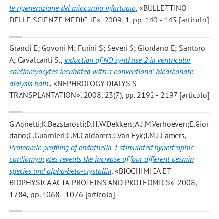
le rigenerazione del miocardio infartuato
, «BULLETTINO
DELLE SCIENZE MEDICHE», 2009, 1, pp. 140 - 143 [articolo]
Grandi E; Govoni M; Furini S; Severi S; Giordano E; Santoro
A; Cavalcanti S.
,
Induction of NO synthase 2 in ventricular
cardiomyocytes incubated with a conventional bicarbonate
dialysis bath.
, «NEPHROLOGY DIALYSIS
TRANSPLANTATION», 2008, 23(7), pp. 2192 - 2197 [articolo]
G.Agnetti;K.Bezstarosti;D.H.W.Dekkers;A.J.M.Verhoeven;E.Gior
dano;C.Guarnieri;C.M.Caldarera;J.Van Eyk;J.M.J.Lamers
,
Proteomic profiling of endothelin-1 stimulated hypertrophic
cardiomyocytes reveals the increase of four different desmin
species and alpha-beta-crystallin
, «BIOCHIMICA ET
BIOPHYSICA ACTA-PROTEINS AND PROTEOMICS», 2008,
1784, pp. 1068 - 1076 [articolo]