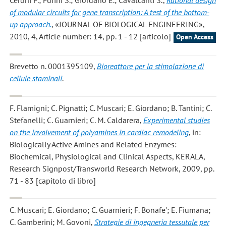
Ceroni F.; Furini S.; Giordano E.; Cavalcanti S.
,
Rational design
of modular circuits for gene transcription: A test of the bottom-
up approach.
, «JOURNAL OF BIOLOGICAL ENGINEERING»,
2010, 4, Article number: 14, pp. 1 - 12 [articolo]
Open Access
Brevetto n. 0001395109,
Bioreattore per la stimolazione di
cellule staminali
.
F. Flamigni; C. Pignatti; C. Muscari; E. Giordano; B. Tantini; C.
Stefanelli; C. Guarnieri; C. M. Caldarera
,
Experimental studies
on the involvement of polyamines in cardiac remodeling
, in:
Biologically Active Amines and Related Enzymes:
Biochemical, Physiological and Clinical Aspects, KERALA,
Research Signpost/Transworld Research Network, 2009, pp.
71 - 83 [capitolo di libro]
C. Muscari; E. Giordano; C. Guarnieri; F. Bonafe'; E. Fiumana;
C. Gamberini; M. Govoni
,
Strategie di ingegneria tessutale per