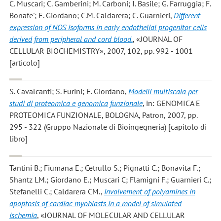
C. Muscari; C. Gamberini; M. Carboni; I. Basile; G. Farruggia; F.
Bonafe'; E. Giordano; C.M. Caldarera; C. Guarnieri
,
Different
expression of NOS isoforms in early endothelial progenitor cells
derived from peripheral and cord blood.
, «JOURNAL OF
CELLULAR BIOCHEMISTRY», 2007, 102, pp. 992 - 1001
[articolo]
S. Cavalcanti; S. Furini; E. Giordano
,
Modelli multiscala per
studi di proteomica e genomica funzionale
, in: GENOMICA E
PROTEOMICA FUNZIONALE, BOLOGNA, Patron, 2007, pp.
295 - 322 (Gruppo Nazionale di Bioingegneria) [capitolo di
libro]
Tantini B.; Fiumana E.; Cetrullo S.; Pignatti C.; Bonavita F.;
Shantz LM.; Giordano E.; Muscari C; Flamigni F.; Guarnieri C.;
Stefanelli C.; Caldarera CM.
,
Involvement of polyamines in
apoptosis of cardiac myoblasts in a model of simulated
ischemia
, «JOURNAL OF MOLECULAR AND CELLULAR