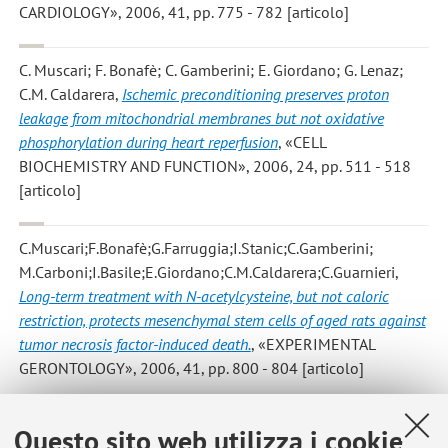
CARDIOLOGY», 2006, 41, pp. 775 - 782 [articolo]
C. Muscari; F. Bonafè; C. Gamberini; E. Giordano; G. Lenaz;
C.M. Caldarera
,
Ischemic preconditioning preserves proton
leakage from mitochondrial membranes but not oxidative
phosphorylation during heart reperfusion
, «CELL
BIOCHEMISTRY AND FUNCTION», 2006, 24, pp. 511 - 518
[articolo]
C.Muscari;F.Bonafè;G.Farruggia;I.Stanic;C.Gamberini;
M.Carboni;I.Basile;E.Giordano;C.M.Caldarera;C.Guarnieri
,
Long-term treatment with N-acetylcysteine, but not caloric
restriction, protects mesenchymal stem cells of aged rats against
tumor necrosis factor-induced death.
, «EXPERIMENTAL
GERONTOLOGY», 2006, 41, pp. 800 - 804 [articolo]
Shantz L.M.; Giordano E.
,
Polyamine metabolism and the
Questo sito web utilizza i cookie