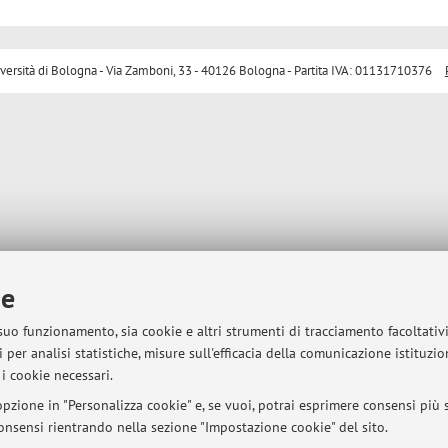
sità di Bologna - Via Zamboni, 33 - 40126 Bologna - Partita IVA: 01131710376
ie
 suo funzionamento, sia cookie e altri strumenti di tracciamento facoltativ
 per analisi statistiche, misure sull'efficacia della comunicazione istituzi
i cookie necessari.
pzione in "Personalizza cookie" e, se vuoi, potrai esprimere consensi più sp
 consensi rientrando nella sezione "Impostazione cookie" del sito.