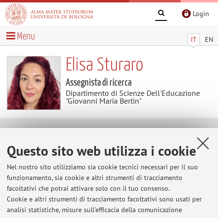
Login
Menu
IT
EN
Elisa Sturaro
Assegnista di ricerca
Dipartimento di Scienze Dell'Educazione
"Giovanni Maria Bertin"
Contatti
Questo sito web utilizza i cookie
E-mail:
elisa.sturaro@unibo.it
Nel nostro sito utilizziamo sia cookie tecnici necessari per il suo
funzionamento, sia cookie e altri strumenti di tracciamento
facoltativi che potrai attivare solo con il tuo consenso.
Cookie e altri strumenti di tracciamento facoltativi sono usati per
Dipartimento di Scienze Dell'Educazione "Giovanni
analisi statistiche, misure sull'efficacia della comunicazione
Maria Bertin"