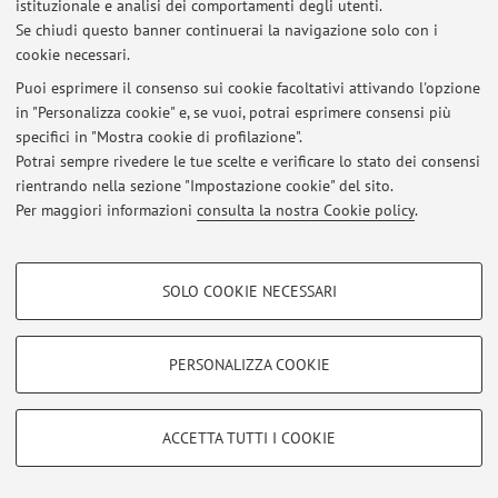
istituzionale e analisi dei comportamenti degli utenti.
Via Filippo Re 6, Bologna -
Vai alla mappa
Se chiudi questo banner continuerai la navigazione solo con i
cookie necessari.
Puoi esprimere il consenso sui cookie facoltativi attivando l'opzione
in "Personalizza cookie" e, se vuoi, potrai esprimere consensi più
Ultimi avvisi
specifici in "Mostra cookie di profilazione".
Potrai sempre rivedere le tue scelte e verificare lo stato dei consensi
Al momento non sono presenti avvisi.
rientrando nella sezione "Impostazione cookie" del sito.
Per maggiori informazioni
consulta la nostra Cookie policy
.
COOKIE DI PROFILAZIONE - FACOLTATIVI
SOLO COOKIE NECESSARI
Area riservata
Si tratta di cookie utilizzati per analizzare le caratteristiche della navigazione
degli utenti, creare profili in base al loro comportamento sul sito, per analisi
Accedi tramite
login
per gestire tutti i contenuti del sito.
di marketing.
PERSONALIZZA COOKIE
Mostra cookie di profilazione
© 2026 - ALMA MATER STUDIORUM - Università di Bologna - Via
Google/Youtube Video
COOKIE TECNICI - NECESSARI
Zamboni, 33 - 40126 Bologna - Partita IVA: 01131710376
ACCETTA TUTTI I COOKIE
Facebook
Privacy
|
Note legali
|
Impostazioni Cookie
Si tratta di cookie tecnici utilizzati, a titolo esemplificativo, per il corretto
Vimeo
funzionamento del sito, salvare le preferenze di navigazione, per il