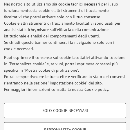
Nel nostro sito utilizziamo sia cookie tecnici necessari per il suo
Via Massarenti 9, Bologna -
Vai alla mappa
funzionamento, sia cookie e altri strumenti di tracciamento
facoltativi che potrai attivare solo con il tuo consenso.
Risorse in rete
Cookie e altri strumenti di tracciamento facoltativi sono usati per
analisi statistiche, misure sull'efficacia della comunicazione
istituzionale e analisi dei comportamenti degli utenti.
ORCID
Se chiudi questo banner continuerai la navigazione solo con i
cookie necessari.
Puoi esprimere il consenso sui cookie facoltativi attivando l'opzione
in "Personalizza cookie" e, se vuoi, potrai esprimere consensi più
Ultimi avvisi
specifici in "Mostra cookie di profilazione".
Potrai sempre rivedere le tue scelte e verificare lo stato dei consensi
Al momento non sono presenti avvisi.
rientrando nella sezione "Impostazione cookie" del sito.
Per maggiori informazioni
consulta la nostra Cookie policy
.
COOKIE DI PROFILAZIONE - FACOLTATIVI
SOLO COOKIE NECESSARI
Area riservata
Si tratta di cookie utilizzati per analizzare le caratteristiche della navigazione
degli utenti, creare profili in base al loro comportamento sul sito, per analisi
Accedi tramite
login
per gestire tutti i contenuti del sito.
di marketing.
PERSONALIZZA COOKIE