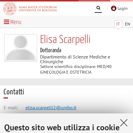
Login
Menu
IT
EN
Elisa Scarpelli
Dottoranda
Dipartimento di Scienze Mediche e
Chirurgiche
Settore scientifico disciplinare: MED/40
GINECOLOGIA E OSTETRICIA
Contatti
E-mail:
elisa.scarpelli2@unibo.it
Questo sito web utilizza i cookie
Dipartimento di Scienze Mediche e Chirurgiche