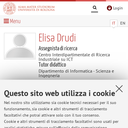
Login
Menu
IT
EN
Elisa Drudi
Assegnista di ricerca
Centro Interdipartimentale di Ricerca
Industriale su ICT
Tutor didattico
Dipartimento di Informatica - Scienza e
Ingegneria
Questo sito web utilizza i cookie
Contatti
Nel nostro sito utilizziamo sia cookie tecnici necessari per il suo
E-mail:
elisa.drudi5@unibo.it
funzionamento, sia cookie e altri strumenti di tracciamento
facoltativi che potrai attivare solo con il tuo consenso.
Cookie e altri strumenti di tracciamento facoltativi sono usati per
analisi statistiche, misure sull'efficacia della comunicazione