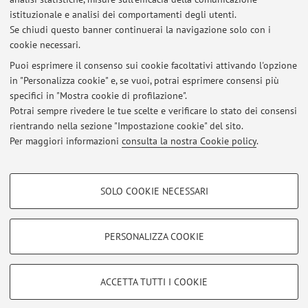
Centro Interdipartimentale di Ricerca Industriale su ICT
istituzionale e analisi dei comportamenti degli utenti.
Viale del Risorgimento 2, Bologna -
Vai alla mappa
Se chiudi questo banner continuerai la navigazione solo con i
cookie necessari.
Puoi esprimere il consenso sui cookie facoltativi attivando l'opzione
in "Personalizza cookie" e, se vuoi, potrai esprimere consensi più
Ultimi avvisi
specifici in "Mostra cookie di profilazione".
Potrai sempre rivedere le tue scelte e verificare lo stato dei consensi
Al momento non sono presenti avvisi.
rientrando nella sezione "Impostazione cookie" del sito.
Per maggiori informazioni
consulta la nostra Cookie policy
.
COOKIE DI PROFILAZIONE - FACOLTATIVI
SOLO COOKIE NECESSARI
Si tratta di cookie utilizzati per analizzare le caratteristiche della navigazione
Area riservata
degli utenti, creare profili in base al loro comportamento sul sito, per analisi
Accedi tramite
login
per gestire tutti i contenuti del sito.
di marketing.
PERSONALIZZA COOKIE
Mostra cookie di profilazione
© 2026 - ALMA MATER STUDIORUM - Università di Bologna - Via
Google/Youtube Video
COOKIE TECNICI - NECESSARI
ACCETTA TUTTI I COOKIE
Zamboni, 33 - 40126 Bologna - Partita IVA: 01131710376
Facebook
Privacy
|
Note legali
|
Impostazioni Cookie
Si tratta di cookie tecnici utilizzati, a titolo esemplificativo, per il corretto