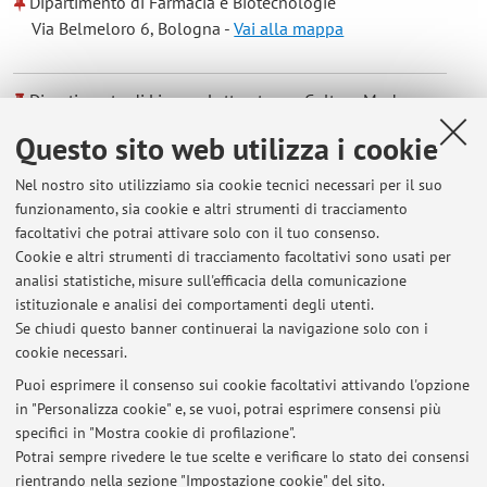
Dipartimento di Farmacia e Biotecnologie
Via Belmeloro 6, Bologna -
Vai alla mappa
Dipartimento di Lingue, Letterature e Culture Moderne
Via Cartoleria 5, Bologna -
Vai alla mappa
Questo sito web utilizza i cookie
Nel nostro sito utilizziamo sia cookie tecnici necessari per il suo
Dipartimento delle Arti
funzionamento, sia cookie e altri strumenti di tracciamento
Via Barberia 4, Bologna -
Vai alla mappa
facoltativi che potrai attivare solo con il tuo consenso.
Cookie e altri strumenti di tracciamento facoltativi sono usati per
analisi statistiche, misure sull'efficacia della comunicazione
Dipartimento di Scienze Economiche
istituzionale e analisi dei comportamenti degli utenti.
Piazza Scaravilli 2, Bologna -
Vai alla mappa
Se chiudi questo banner continuerai la navigazione solo con i
cookie necessari.
Puoi esprimere il consenso sui cookie facoltativi attivando l'opzione
in "Personalizza cookie" e, se vuoi, potrai esprimere consensi più
Ultimi avvisi
specifici in "Mostra cookie di profilazione".
Potrai sempre rivedere le tue scelte e verificare lo stato dei consensi
Al momento non sono presenti avvisi.
rientrando nella sezione "Impostazione cookie" del sito.