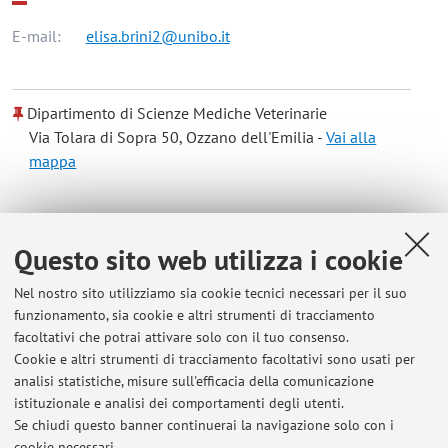
E-mail:
elisa.brini2@unibo.it
Dipartimento di Scienze Mediche Veterinarie
Via Tolara di Sopra 50, Ozzano dell'Emilia -
Vai alla
mappa
Risorse in rete
Questo sito web utilizza i cookie
ORCID
Nel nostro sito utilizziamo sia cookie tecnici necessari per il suo
funzionamento, sia cookie e altri strumenti di tracciamento
facoltativi che potrai attivare solo con il tuo consenso.
Orario di ricevimento
Cookie e altri strumenti di tracciamento facoltativi sono usati per
analisi statistiche, misure sull'efficacia della comunicazione
Lun-mar-mer-giov-ven dalle 10:00 alle 12:00 presso Servizio
istituzionale e analisi dei comportamenti degli utenti.
di Patologia Clinica - CLINLAB
Se chiudi questo banner continuerai la navigazione solo con i
cookie necessari.