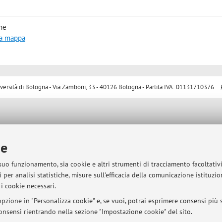
he
la mappa
sità di Bologna - Via Zamboni, 33 - 40126 Bologna - Partita IVA: 01131710376
ie
 suo funzionamento, sia cookie e altri strumenti di tracciamento facoltativ
 per analisi statistiche, misure sull'efficacia della comunicazione istituzi
i cookie necessari.
pzione in "Personalizza cookie" e, se vuoi, potrai esprimere consensi più sp
 consensi rientrando nella sezione "Impostazione cookie" del sito.