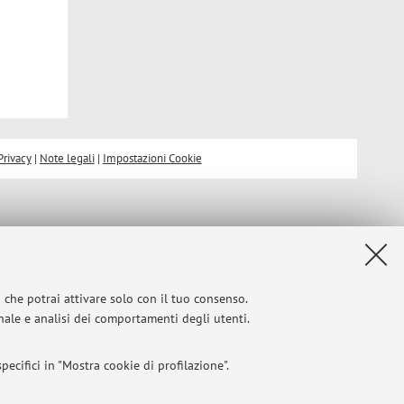
Privacy
|
Note legali
|
Impostazioni Cookie
i che potrai attivare solo con il tuo consenso.
onale e analisi dei comportamenti degli utenti.
ecifici in "Mostra cookie di profilazione".