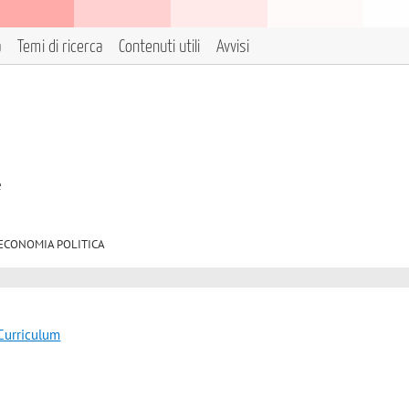
a
Temi di ricerca
Contenuti utili
Avvisi
e
/01 ECONOMIA POLITICA
 Curriculum