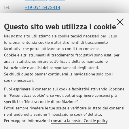
Tel:
+39 051 6478414
Questo sito web utilizza i cookie
Dipartimento di Scienze Mediche e Chirurgiche
Nel nostro sito utilizziamo sia cookie tecnici necessari per il suo
Via Massarenti 9, Bologna -
Vai alla mappa
funzionamento, sia cookie e altri strumenti di tracciamento
facoltativi che potrai attivare solo con il tuo consenso.
Risorse in rete
Cookie e altri strumenti di tracciamento facoltativi sono usati per
analisi statistiche, misure sull'efficacia della comunicazione
istituzionale e analisi dei comportamenti degli utenti.
ORCID
Se chiudi questo banner continuerai la navigazione solo con i
cookie necessari.
Puoi esprimere il consenso sui cookie facoltativi attivando l'opzione
in "Personalizza cookie" e, se vuoi, potrai esprimere consensi più
Ultimi avvisi
specifici in "Mostra cookie di profilazione".
Potrai sempre rivedere le tue scelte e verificare lo stato dei consensi
Al momento non sono presenti avvisi.
rientrando nella sezione "Impostazione cookie" del sito.
Per maggiori informazioni
consulta la nostra Cookie policy
.