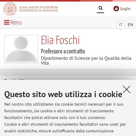
Login
Menu
IT
EN
Elia Foschi
Professore a contratto
Dipartimento di Scienze per la Qualità della
Vita
Contatti
Questo sito web utilizza i cookie
E-mail:
elia.foschi@unibo.it
Nel nostro sito utilizziamo sia cookie tecnici necessari per il suo
funzionamento, sia cookie e altri strumenti di tracciamento
facoltativi che potrai attivare solo con il tuo consenso.
Dipartimento di Scienze per la Qualità della Vita
Cookie e altri strumenti di tracciamento facoltativi sono usati per
Corso D'Augusto 237, Rimini -
Vai alla mappa
analisi statistiche, misure sull'efficacia della comunicazione