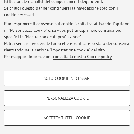
istituzionale e analisi dei comportamenti degli utenti.
Se chiudi questo banner continuerai la navigazione solo con i
cookie necessari.
Ultimi avvisi
Puoi esprimere il consenso sui cookie facoltativi attivando l'opzione
in "Personalizza cookie" e, se vuoi, potrai esprimere consensi più
Al momento non sono presenti avvisi.
specifici in "Mostra cookie di profilazione".
Potrai sempre rivedere le tue scelte e verificare lo stato dei consensi
rientrando nella sezione "Impostazione cookie" del sito.
Per maggiori informazioni
consulta la nostra Cookie policy
.
Area riservata
COOKIE DI PROFILAZIONE - FACOLTATIVI
Accedi tramite
login
per gestire tutti i contenuti del sito.
SOLO COOKIE NECESSARI
Si tratta di cookie utilizzati per analizzare le caratteristiche della navigazione
degli utenti, creare profili in base al loro comportamento sul sito, per analisi
di marketing.
PERSONALIZZA COOKIE
© 2026 - ALMA MATER STUDIORUM - Università di Bologna - Via
Mostra cookie di profilazione
Zamboni, 33 - 40126 Bologna - Partita IVA: 01131710376
Privacy
|
Note legali
|
Impostazioni Cookie
Google/Youtube Video
COOKIE TECNICI - NECESSARI
ACCETTA TUTTI I COOKIE
Facebook
Si tratta di cookie tecnici utilizzati, a titolo esemplificativo, per il corretto
Vimeo
funzionamento del sito, salvare le preferenze di navigazione, per il