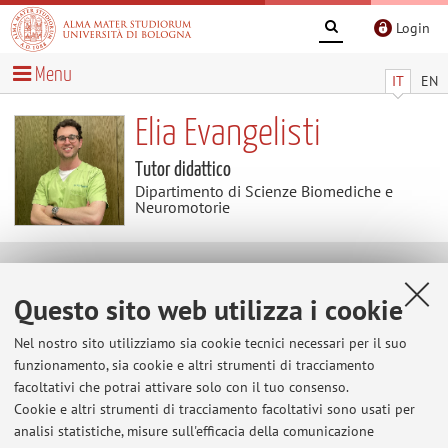
Login
Menu
IT
EN
Elia Evangelisti
Tutor didattico
Dipartimento di Scienze Biomediche e
Neuromotorie
Contatti
Questo sito web utilizza i cookie
E-mail:
elia.evangelisti@unibo.it
Nel nostro sito utilizziamo sia cookie tecnici necessari per il suo
funzionamento, sia cookie e altri strumenti di tracciamento
facoltativi che potrai attivare solo con il tuo consenso.
Cookie e altri strumenti di tracciamento facoltativi sono usati per
Dipartimento di Scienze Biomediche e Neuromotorie
analisi statistiche, misure sull'efficacia della comunicazione
Via Massarenti 9, Bologna -
Vai alla mappa