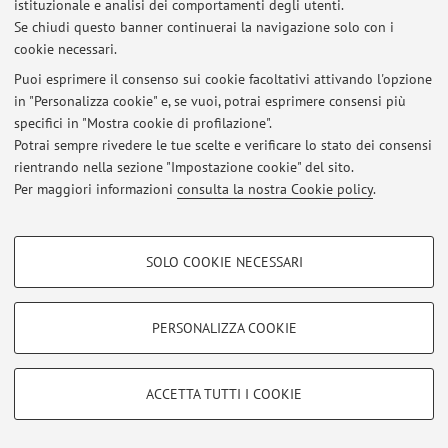
istituzionale e analisi dei comportamenti degli utenti.
Se chiudi questo banner continuerai la navigazione solo con i
cookie necessari.
Puoi esprimere il consenso sui cookie facoltativi attivando l'opzione
Ultimi avvisi
in "Personalizza cookie" e, se vuoi, potrai esprimere consensi più
specifici in "Mostra cookie di profilazione".
Al momento non sono presenti avvisi.
Potrai sempre rivedere le tue scelte e verificare lo stato dei consensi
rientrando nella sezione "Impostazione cookie" del sito.
Per maggiori informazioni
consulta la nostra Cookie policy
.
COOKIE DI PROFILAZIONE - FACOLTATIVI
Area riservata
SOLO COOKIE NECESSARI
Accedi tramite
login
per gestire tutti i contenuti del sito.
Si tratta di cookie utilizzati per analizzare le caratteristiche della navigazione
degli utenti, creare profili in base al loro comportamento sul sito, per analisi
di marketing.
PERSONALIZZA COOKIE
Mostra cookie di profilazione
© 2026 - ALMA MATER STUDIORUM - Università di Bologna - Via
Zamboni, 33 - 40126 Bologna - Partita IVA: 01131710376
Google/Youtube Video
COOKIE TECNICI - NECESSARI
Privacy
|
Note legali
|
Impostazioni Cookie
ACCETTA TUTTI I COOKIE
Facebook
Si tratta di cookie tecnici utilizzati, a titolo esemplificativo, per il corretto
Vimeo
funzionamento del sito, salvare le preferenze di navigazione, per il