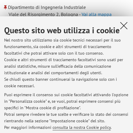
Dipartimento di Ingegneria Industriale
Viale del Risorgimento 2, Bologna -
Vai alla mappa
Questo sito web utilizza i cookie
CIRI AEROSPAZIALE-AEROSPACE
Nel nostro sito utilizziamo sia cookie tecnici necessari per il suo
Via Baldassarre Carnaccini 12, Forlì -
Vai alla mappa
funzionamento, sia cookie e altri strumenti di tracciamento
facoltativi che potrai attivare solo con il tuo consenso.
Risorse in rete
Cookie e altri strumenti di tracciamento facoltativi sono usati per
analisi statistiche, misure sull'efficacia della comunicazione
istituzionale e analisi dei comportamenti degli utenti.
ORCID
Se chiudi questo banner continuerai la navigazione solo con i
cookie necessari.
Puoi esprimere il consenso sui cookie facoltativi attivando l'opzione
in "Personalizza cookie" e, se vuoi, potrai esprimere consensi più
Ultimi avvisi
specifici in "Mostra cookie di profilazione".
Potrai sempre rivedere le tue scelte e verificare lo stato dei consensi
Al momento non sono presenti avvisi.
rientrando nella sezione "Impostazione cookie" del sito.
Per maggiori informazioni
consulta la nostra Cookie policy
.