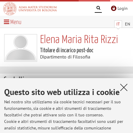
Login
Menu
IT
EN
Elena Maria Rita Rizzi
Titolare di incarico post-doc
Dipartimento di Filosofia
Contatti
Questo sito web utilizza i cookie
E-mail:
elenamaria.rizzi@unibo.it
Nel nostro sito utilizziamo sia cookie tecnici necessari per il suo
funzionamento, sia cookie e altri strumenti di tracciamento
facoltativi che potrai attivare solo con il tuo consenso.
Dipartimento di Filosofia
Cookie e altri strumenti di tracciamento facoltativi sono usati per
Via Zamboni 38, Bologna -
Vai alla mappa
analisi statistiche, misure sull'efficacia della comunicazione