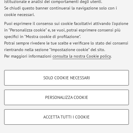
istituzionale e analisi dei comportamenti degli utenti.
Se chiudi questo banner continuerai la navigazione solo con i
cookie necessari.
Ultimi avvisi
Puoi esprimere il consenso sui cookie facoltativi attivando l'opzione
in "Personalizza cookie" e, se vuoi, potrai esprimere consensi più
Al momento non sono presenti avvisi.
specifici in "Mostra cookie di profilazione".
Potrai sempre rivedere le tue scelte e verificare lo stato dei consensi
rientrando nella sezione "Impostazione cookie" del sito.
Per maggiori informazioni
consulta la nostra Cookie policy
.
Area riservata
COOKIE DI PROFILAZIONE - FACOLTATIVI
Accedi tramite
login
per gestire tutti i contenuti del sito.
SOLO COOKIE NECESSARI
Si tratta di cookie utilizzati per analizzare le caratteristiche della navigazione
degli utenti, creare profili in base al loro comportamento sul sito, per analisi
di marketing.
PERSONALIZZA COOKIE
© 2026 - ALMA MATER STUDIORUM - Università di Bologna - Via
Mostra cookie di profilazione
Zamboni, 33 - 40126 Bologna - Partita IVA: 01131710376
Privacy
|
Note legali
|
Impostazioni Cookie
Google/Youtube Video
COOKIE TECNICI - NECESSARI
ACCETTA TUTTI I COOKIE
Facebook
Si tratta di cookie tecnici utilizzati, a titolo esemplificativo, per il corretto
Vimeo
funzionamento del sito, salvare le preferenze di navigazione, per il