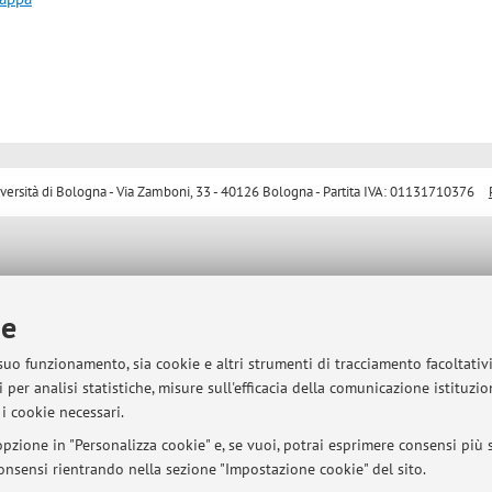
sità di Bologna - Via Zamboni, 33 - 40126 Bologna - Partita IVA: 01131710376
ie
 suo funzionamento, sia cookie e altri strumenti di tracciamento facoltativ
 per analisi statistiche, misure sull'efficacia della comunicazione istituzi
i cookie necessari.
pzione in "Personalizza cookie" e, se vuoi, potrai esprimere consensi più sp
 consensi rientrando nella sezione "Impostazione cookie" del sito.