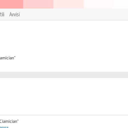
ili
Avvisi
iamician"
Ciamician"
mappa