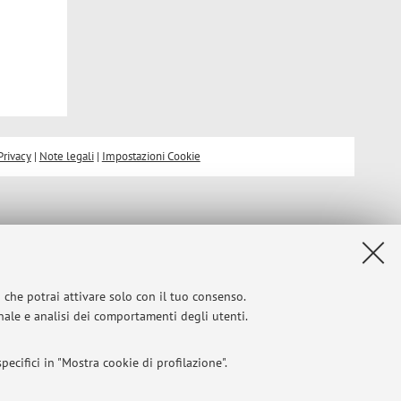
Privacy
|
Note legali
|
Impostazioni Cookie
i che potrai attivare solo con il tuo consenso.
onale e analisi dei comportamenti degli utenti.
ecifici in "Mostra cookie di profilazione".