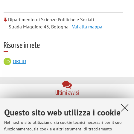
Dipartimento di Scienze Politiche e Sociali
Strada Maggiore 45, Bologna -
Vai alla mappa
Risorse in rete
ORCID
Ultimi avvisi
Visiting period at Sciences Po Paris (January 2026-July 2026)
Questo sito web utilizza i cookie
Pubblicato il: 26 febbraio 2026
Nel nostro sito utilizziamo sia cookie tecnici necessari per il suo
Seminar (28 May 2025): A framework for classifying climate change
funzionamento, sia cookie e altri strumenti di tracciamento
questions used in public opinion surveys