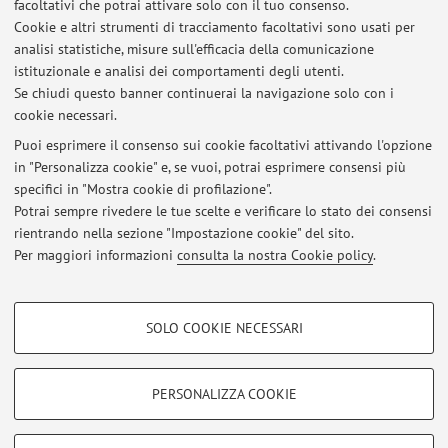
facoltativi che potrai attivare solo con il tuo consenso.
Pubblicato il: 22 maggio 2025
Cookie e altri strumenti di tracciamento facoltativi sono usati per
analisi statistiche, misure sull'efficacia della comunicazione
ECR Roundtable (11 April 2025): Governing the green transition:
istituzionale e analisi dei comportamenti degli utenti.
insights from circular economy and energy efficiency policies
Se chiudi questo banner continuerai la navigazione solo con i
Pubblicato il: 31 marzo 2025
cookie necessari.
Tutti gli avvisi
Puoi esprimere il consenso sui cookie facoltativi attivando l'opzione
in "Personalizza cookie" e, se vuoi, potrai esprimere consensi più
specifici in "Mostra cookie di profilazione".
Potrai sempre rivedere le tue scelte e verificare lo stato dei consensi
In evidenza
rientrando nella sezione "Impostazione cookie" del sito.
ECR Roundtable (11 April 2025): Governing the green transition:
Per maggiori informazioni
consulta la nostra Cookie policy
.
insights from circular economy and energy efficiency policies
COOKIE DI PROFILAZIONE - FACOLTATIVI
SOLO COOKIE NECESSARI
Si tratta di cookie utilizzati per analizzare le caratteristiche della navigazione
Area riservata
degli utenti, creare profili in base al loro comportamento sul sito, per analisi
Accedi tramite
login
per gestire tutti i contenuti del sito.
di marketing.
PERSONALIZZA COOKIE
Mostra cookie di profilazione
© 2026 - ALMA MATER STUDIORUM - Università di Bologna - Via
Google/Youtube Video