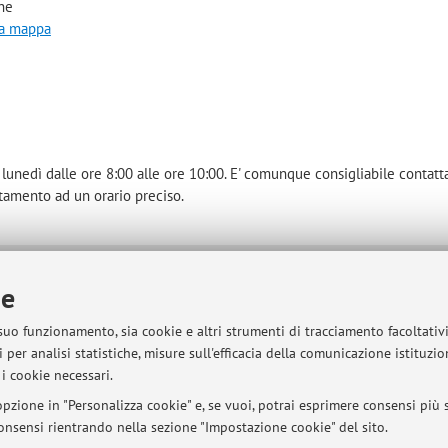
he
la mappa
l lunedì dalle ore 8:00 alle ore 10:00. E' comunque consigliabile contatta
tamento ad un orario preciso.
ie
sità di Bologna - Via Zamboni, 33 - 40126 Bologna - Partita IVA: 01131710376
 suo funzionamento, sia cookie e altri strumenti di tracciamento facoltativ
 per analisi statistiche, misure sull'efficacia della comunicazione istituzi
i cookie necessari.
pzione in "Personalizza cookie" e, se vuoi, potrai esprimere consensi più sp
 consensi rientrando nella sezione "Impostazione cookie" del sito.