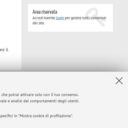
Area riservata
Accedi tramite
login
per gestire tutti i contenuti
del sito.
re il
Privacy
|
Note legali
|
Impostazioni Cookie
i che potrai attivare solo con il tuo consenso.
onale e analisi dei comportamenti degli utenti.
ecifici in "Mostra cookie di profilazione".