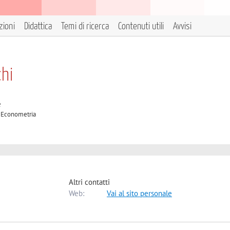
zioni
Didattica
Temi di ricerca
Contenuti utili
Avvisi
hi
e
A Econometria
Altri contatti
Web:
Vai al sito personale