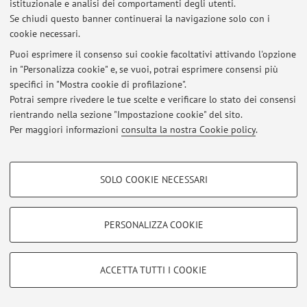
istituzionale e analisi dei comportamenti degli utenti.
Via Massarenti 9, Bologna -
Vai alla mappa
Se chiudi questo banner continuerai la navigazione solo con i
cookie necessari.
Puoi esprimere il consenso sui cookie facoltativi attivando l'opzione
in "Personalizza cookie" e, se vuoi, potrai esprimere consensi più
Ultimi avvisi
specifici in "Mostra cookie di profilazione".
Potrai sempre rivedere le tue scelte e verificare lo stato dei consensi
Al momento non sono presenti avvisi.
rientrando nella sezione "Impostazione cookie" del sito.
Per maggiori informazioni
consulta la nostra Cookie policy
.
COOKIE DI PROFILAZIONE - FACOLTATIVI
SOLO COOKIE NECESSARI
Area riservata
Si tratta di cookie utilizzati per analizzare le caratteristiche della navigazione
Accedi tramite
login
per gestire tutti i contenuti del sito.
degli utenti, creare profili in base al loro comportamento sul sito, per analisi
di marketing.
PERSONALIZZA COOKIE
Mostra cookie di profilazione
© 2026 - ALMA MATER STUDIORUM - Università di Bologna - Via
Google/Youtube Video
Zamboni, 33 - 40126 Bologna - Partita IVA: 01131710376
COOKIE TECNICI - NECESSARI
ACCETTA TUTTI I COOKIE
Privacy
|
Note legali
|
Impostazioni Cookie
Facebook
Si tratta di cookie tecnici utilizzati, a titolo esemplificativo, per il corretto
Vimeo
funzionamento del sito, salvare le preferenze di navigazione, per il