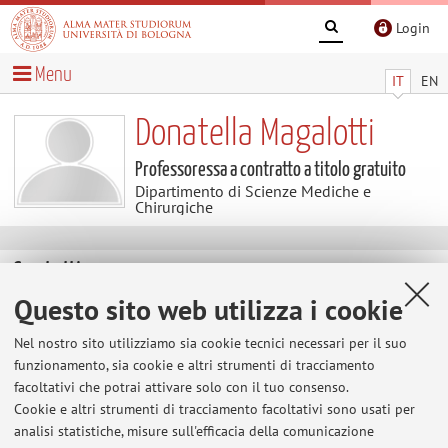
Login
Menu
IT
EN
Donatella Magalotti
Professoressa a contratto a titolo gratuito
Dipartimento di Scienze Mediche e
Chirurgiche
Contatti
Questo sito web utilizza i cookie
E-mail:
donatella.magalotti2@unibo.it
Nel nostro sito utilizziamo sia cookie tecnici necessari per il suo
Tel:
+39 051 2142280
funzionamento, sia cookie e altri strumenti di tracciamento
facoltativi che potrai attivare solo con il tuo consenso.
Cookie e altri strumenti di tracciamento facoltativi sono usati per
analisi statistiche, misure sull'efficacia della comunicazione
Dipartimento di Scienze Mediche e Chirurgiche