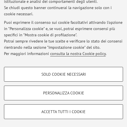
istituzionale e analisi dei comportamenti degli utenti.
Via Massarenti 9, Bologna -
Vai alla mappa
Se chiudi questo banner continuerai la navigazione solo con i
cookie necessari.
Puoi esprimere il consenso sui cookie facoltativi attivando l'opzione
in "Personalizza cookie" e, se vuoi, potrai esprimere consensi più
Ultimi avvisi
specifici in "Mostra cookie di profilazione".
Potrai sempre rivedere le tue scelte e verificare lo stato dei consensi
Al momento non sono presenti avvisi.
rientrando nella sezione "Impostazione cookie" del sito.
Per maggiori informazioni
consulta la nostra Cookie policy
.
COOKIE DI PROFILAZIONE - FACOLTATIVI
SOLO COOKIE NECESSARI
Area riservata
Si tratta di cookie utilizzati per analizzare le caratteristiche della navigazione
degli utenti, creare profili in base al loro comportamento sul sito, per analisi
Accedi tramite
login
per gestire tutti i contenuti del sito.
di marketing.
PERSONALIZZA COOKIE
Mostra cookie di profilazione
© 2026 - ALMA MATER STUDIORUM - Università di Bologna - Via
Google/Youtube Video
COOKIE TECNICI - NECESSARI
Zamboni, 33 - 40126 Bologna - Partita IVA: 01131710376
ACCETTA TUTTI I COOKIE
Facebook
Privacy
|
Note legali
|
Impostazioni Cookie
Si tratta di cookie tecnici utilizzati, a titolo esemplificativo, per il corretto
Vimeo
funzionamento del sito, salvare le preferenze di navigazione, per il