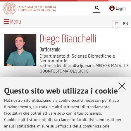
Login
Menu
IT
EN
Diego Bianchelli
Dottorando
Dipartimento di Scienze Biomediche e
Neuromotorie
Settore scientifico disciplinare: MED/28 MALATTIE
ODONTOSTOMATOLOGICHE
Questo sito web utilizza i cookie
Contatti
Nel nostro sito utilizziamo sia cookie tecnici necessari per il suo
E-mail:
diego.bianchelli2@unibo.it
funzionamento, sia cookie e altri strumenti di tracciamento
facoltativi che potrai attivare solo con il tuo consenso.
Cookie e altri strumenti di tracciamento facoltativi sono usati per
analisi statistiche, misure sull'efficacia della comunicazione
Dipartimento di Scienze Biomediche e Neuromotorie