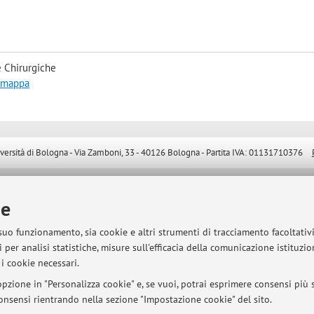
 Chirurgiche
a mappa
sità di Bologna - Via Zamboni, 33 - 40126 Bologna - Partita IVA: 01131710376
ie
 suo funzionamento, sia cookie e altri strumenti di tracciamento facoltativ
 per analisi statistiche, misure sull'efficacia della comunicazione istituzi
i cookie necessari.
pzione in "Personalizza cookie" e, se vuoi, potrai esprimere consensi più sp
 consensi rientrando nella sezione "Impostazione cookie" del sito.