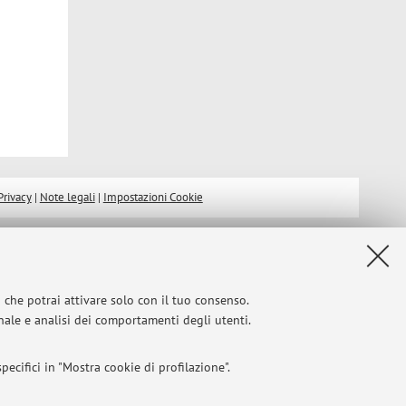
Privacy
|
Note legali
|
Impostazioni Cookie
i che potrai attivare solo con il tuo consenso.
onale e analisi dei comportamenti degli utenti.
ecifici in "Mostra cookie di profilazione".