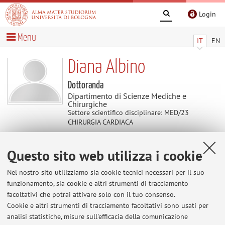
Login
Menu
IT
EN
Diana Albino
Dottoranda
Dipartimento di Scienze Mediche e
Chirurgiche
Settore scientifico disciplinare: MED/23
CHIRURGIA CARDIACA
Questo sito web utilizza i cookie
Contatti
Nel nostro sito utilizziamo sia cookie tecnici necessari per il suo
E-mail:
diana.albino2@unibo.it
funzionamento, sia cookie e altri strumenti di tracciamento
facoltativi che potrai attivare solo con il tuo consenso.
Cookie e altri strumenti di tracciamento facoltativi sono usati per
analisi statistiche, misure sull'efficacia della comunicazione
Dipartimento di Scienze Mediche e Chirurgiche