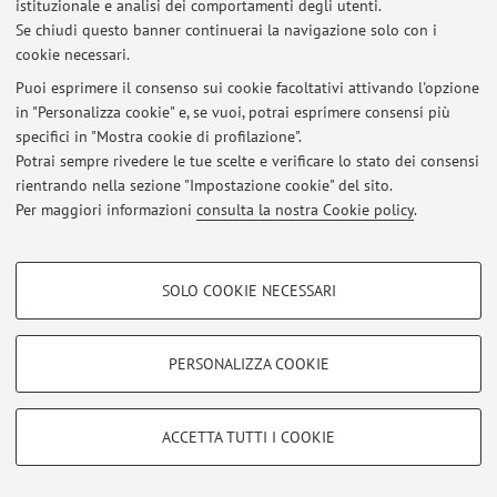
istituzionale e analisi dei comportamenti degli utenti.
Via Massarenti 9, Bologna -
Vai alla mappa
Se chiudi questo banner continuerai la navigazione solo con i
cookie necessari.
Puoi esprimere il consenso sui cookie facoltativi attivando l'opzione
in "Personalizza cookie" e, se vuoi, potrai esprimere consensi più
Ultimi avvisi
specifici in "Mostra cookie di profilazione".
Potrai sempre rivedere le tue scelte e verificare lo stato dei consensi
Al momento non sono presenti avvisi.
rientrando nella sezione "Impostazione cookie" del sito.
Per maggiori informazioni
consulta la nostra Cookie policy
.
COOKIE DI PROFILAZIONE - FACOLTATIVI
SOLO COOKIE NECESSARI
Area riservata
Si tratta di cookie utilizzati per analizzare le caratteristiche della navigazione
degli utenti, creare profili in base al loro comportamento sul sito, per analisi
Accedi tramite
login
per gestire tutti i contenuti del sito.
di marketing.
PERSONALIZZA COOKIE
Mostra cookie di profilazione
© 2026 - ALMA MATER STUDIORUM - Università di Bologna - Via
Google/Youtube Video
COOKIE TECNICI - NECESSARI
Zamboni, 33 - 40126 Bologna - Partita IVA: 01131710376
ACCETTA TUTTI I COOKIE
Facebook
Privacy
|
Note legali
|
Impostazioni Cookie
Si tratta di cookie tecnici utilizzati, a titolo esemplificativo, per il corretto
Vimeo
funzionamento del sito, salvare le preferenze di navigazione, per il