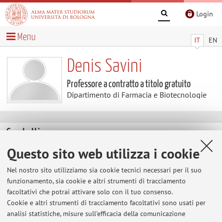
Login
Menu
IT
EN
Denis Savini
Professore a contratto a titolo gratuito
Dipartimento di Farmacia e Biotecnologie
Contatti
Questo sito web utilizza i cookie
E-mail:
denis.savini3@unibo.it
Nel nostro sito utilizziamo sia cookie tecnici necessari per il suo
Tel:
+39 051 6597329
funzionamento, sia cookie e altri strumenti di tracciamento
facoltativi che potrai attivare solo con il tuo consenso.
Cookie e altri strumenti di tracciamento facoltativi sono usati per
Dipartimento di Farmacia e Biotecnologie
analisi statistiche, misure sull'efficacia della comunicazione