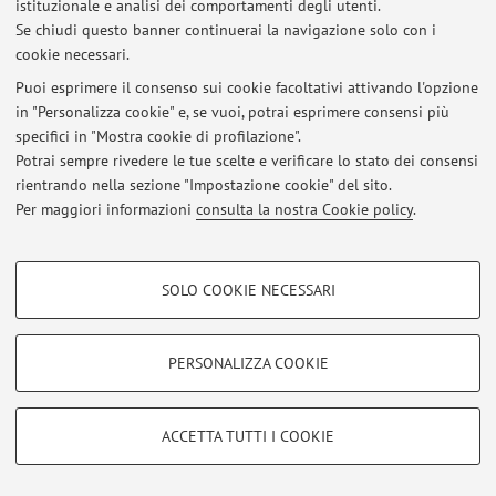
Via Belmeloro 6, Bologna -
Vai alla mappa
istituzionale e analisi dei comportamenti degli utenti.
Se chiudi questo banner continuerai la navigazione solo con i
cookie necessari.
Puoi esprimere il consenso sui cookie facoltativi attivando l'opzione
in "Personalizza cookie" e, se vuoi, potrai esprimere consensi più
Ultimi avvisi
specifici in "Mostra cookie di profilazione".
Potrai sempre rivedere le tue scelte e verificare lo stato dei consensi
Al momento non sono presenti avvisi.
rientrando nella sezione "Impostazione cookie" del sito.
Per maggiori informazioni
consulta la nostra Cookie policy
.
COOKIE DI PROFILAZIONE - FACOLTATIVI
SOLO COOKIE NECESSARI
Area riservata
Si tratta di cookie utilizzati per analizzare le caratteristiche della navigazione
Accedi tramite
login
per gestire tutti i contenuti del sito.
degli utenti, creare profili in base al loro comportamento sul sito, per analisi
di marketing.
PERSONALIZZA COOKIE
Mostra cookie di profilazione
© 2026 - ALMA MATER STUDIORUM - Università di Bologna - Via
Google/Youtube Video
Zamboni, 33 - 40126 Bologna - Partita IVA: 01131710376
COOKIE TECNICI - NECESSARI
ACCETTA TUTTI I COOKIE
Privacy
|
Note legali
|
Impostazioni Cookie
Facebook
Si tratta di cookie tecnici utilizzati, a titolo esemplificativo, per il corretto
Vimeo
funzionamento del sito, salvare le preferenze di navigazione, per il