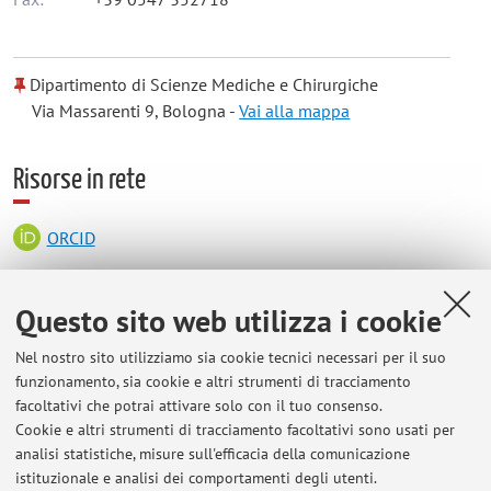
Dipartimento di Scienze Mediche e Chirurgiche
Via Massarenti 9, Bologna -
Vai alla mappa
Risorse in rete
ORCID
Orario di ricevimento
Questo sito web utilizza i cookie
Nel nostro sito utilizziamo sia cookie tecnici necessari per il suo
Riceve su appuntamento, previo accordi via mail.
funzionamento, sia cookie e altri strumenti di tracciamento
facoltativi che potrai attivare solo con il tuo consenso.
Cookie e altri strumenti di tracciamento facoltativi sono usati per
analisi statistiche, misure sull'efficacia della comunicazione
Ultimi avvisi
istituzionale e analisi dei comportamenti degli utenti.