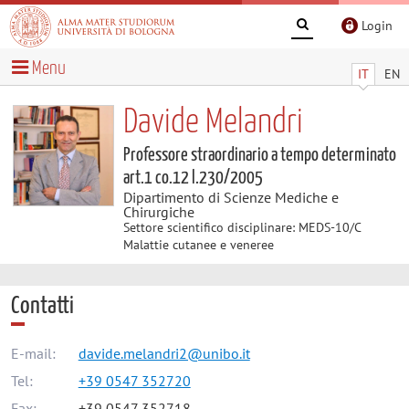
Login
Menu
IT
EN
Davide Melandri
Professore straordinario a tempo determinato
art.1 co.12 l.230/2005
Dipartimento di Scienze Mediche e
Chirurgiche
Settore scientifico disciplinare: MEDS-10/C
Malattie cutanee e veneree
Contatti
E-mail:
davide.melandri2@unibo.it
Tel:
+39 0547 352720
Fax:
+39 0547 352718