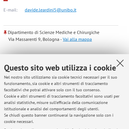
E-mail:
davide.leardini5@unibo.it
Dipartimento di Scienze Mediche e Chirurgiche
Via Massarenti 9, Bologna -
Vai alla mappa
Risorse in rete
Questo sito web utilizza i cookie
ORCID
Nel nostro sito utilizziamo sia cookie tecnici necessari per il suo
funzionamento, sia cookie e altri strumenti di tracciamento
facoltativi che potrai attivare solo con il tuo consenso.
Orario di ricevimento
Cookie e altri strumenti di tracciamento facoltativi sono usati per
analisi statistiche, misure sull'efficacia della comunicazione
Disponibile tutti i giorni della settimana previo contatto via e-
istituzionale e analisi dei comportamenti degli utenti.
mail.
Se chiudi questo banner continuerai la navigazione solo con i
cookie necessari.