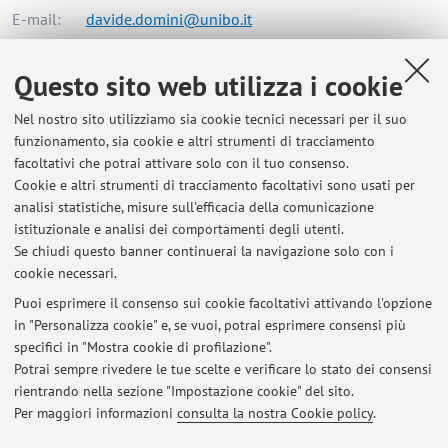
E-mail:
davide.domini@unibo.it
Questo sito web utilizza i cookie
Dipartimento di Informatica - Scienza e Ingegneria
Nel nostro sito utilizziamo sia cookie tecnici necessari per il suo
Mura Anteo Zamboni 7, Bologna -
Vai alla mappa
funzionamento, sia cookie e altri strumenti di tracciamento
facoltativi che potrai attivare solo con il tuo consenso.
Risorse in rete
Cookie e altri strumenti di tracciamento facoltativi sono usati per
analisi statistiche, misure sull'efficacia della comunicazione
istituzionale e analisi dei comportamenti degli utenti.
ORCID
Se chiudi questo banner continuerai la navigazione solo con i
cookie necessari.
Puoi esprimere il consenso sui cookie facoltativi attivando l'opzione
in "Personalizza cookie" e, se vuoi, potrai esprimere consensi più
Ultimi avvisi
specifici in "Mostra cookie di profilazione".
Potrai sempre rivedere le tue scelte e verificare lo stato dei consensi
Al momento non sono presenti avvisi.
rientrando nella sezione "Impostazione cookie" del sito.
Per maggiori informazioni
consulta la nostra Cookie policy
.