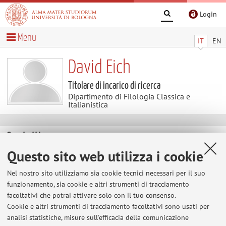
Login
Menu
IT
EN
David Eich
Titolare di incarico di ricerca
Dipartimento di Filologia Classica e
Italianistica
Contatti
Questo sito web utilizza i cookie
E-mail:
david.eich@unibo.it
Nel nostro sito utilizziamo sia cookie tecnici necessari per il suo
funzionamento, sia cookie e altri strumenti di tracciamento
facoltativi che potrai attivare solo con il tuo consenso.
Dipartimento di Filologia Classica e Italianistica
Cookie e altri strumenti di tracciamento facoltativi sono usati per
Via Zamboni 32, Bologna -
Vai alla mappa
analisi statistiche, misure sull'efficacia della comunicazione