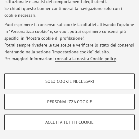
istituzionale e analisi dei comportamenti degli utenti.
Se chiudi questo banner continuerai la navigazione solo con i
cookie necessari.
Ultimi avvisi
Puoi esprimere il consenso sui cookie facoltativi attivando l'opzione
in "Personalizza cookie" e, se vuoi, potrai esprimere consensi più
Al momento non sono presenti avvisi.
specifici in "Mostra cookie di profilazione".
Potrai sempre rivedere le tue scelte e verificare lo stato dei consensi
rientrando nella sezione "Impostazione cookie" del sito.
Per maggiori informazioni
consulta la nostra Cookie policy
.
Area riservata
COOKIE DI PROFILAZIONE - FACOLTATIVI
Accedi tramite
login
per gestire tutti i contenuti del sito.
SOLO COOKIE NECESSARI
Si tratta di cookie utilizzati per analizzare le caratteristiche della navigazione
degli utenti, creare profili in base al loro comportamento sul sito, per analisi
di marketing.
PERSONALIZZA COOKIE
© 2026 - ALMA MATER STUDIORUM - Università di Bologna - Via
Mostra cookie di profilazione
Zamboni, 33 - 40126 Bologna - Partita IVA: 01131710376
Privacy
|
Note legali
|
Impostazioni Cookie
Google/Youtube Video
COOKIE TECNICI - NECESSARI
ACCETTA TUTTI I COOKIE
Facebook
Si tratta di cookie tecnici utilizzati, a titolo esemplificativo, per il corretto
Vimeo
funzionamento del sito, salvare le preferenze di navigazione, per il