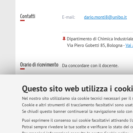
Contatti
E-mail:
dario.monti8@unibo.it
Dipartimento di Chimica Industrial
Via Piero Gobetti 85, Bologna -
Vai
Orario di ricevimento
Da concordare con il docente.
Questo sito web utilizza i cook
© 2026 - ALMA MATER STUDIORUM - Univer
Nel nostro sito utilizziamo sia cookie tecnici necessari per il
Cookie e altri strumenti di tracciamento facoltativi sono usati
Se chiudi questo banner continuerai la navigazione solo con 
Puoi esprimere il consenso sui cookie facoltativi attivando l'o
Potrai sempre rivedere le tue scelte e verificare lo stato dei