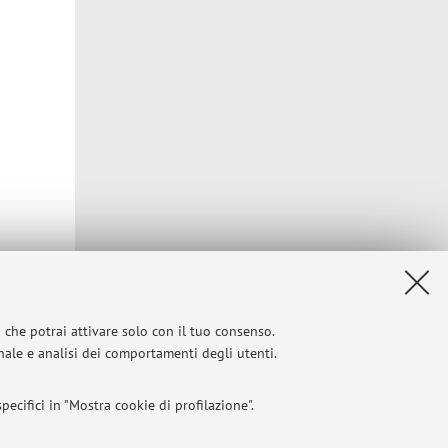
Privacy
|
Note legali
|
Impostazioni Cookie
i che potrai attivare solo con il tuo consenso.
onale e analisi dei comportamenti degli utenti.
ecifici in "Mostra cookie di profilazione".