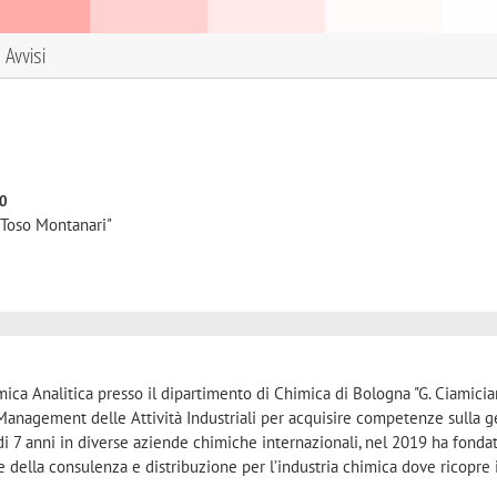
Avvisi
to
"Toso Montanari"
ica Analitica presso il dipartimento di Chimica di Bologna "G. Ciamicia
Management delle Attività Industriali per acquisire competenze sulla g
di 7 anni in diverse aziende chimiche internazionali, nel 2019 ha fondat
 della consulenza e distribuzione per l’industria chimica dove ricopre i