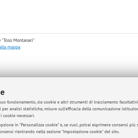
e "Toso Montanari"
 alla mappa
ie
sità di Bologna - Via Zamboni, 33 - 40126 Bologna - Partita IVA: 01131710376
 suo funzionamento, sia cookie e altri strumenti di tracciamento facoltativ
 per analisi statistiche, misure sull'efficacia della comunicazione istituzi
i cookie necessari.
pzione in "Personalizza cookie" e, se vuoi, potrai esprimere consensi più sp
 consensi rientrando nella sezione "Impostazione cookie" del sito.