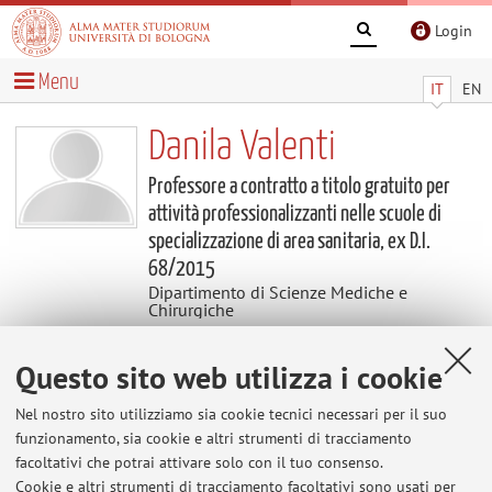
Login
Menu
IT
EN
Danila Valenti
Professore a contratto a titolo gratuito per
attività professionalizzanti nelle scuole di
specializzazione di area sanitaria, ex D.I.
68/2015
Dipartimento di Scienze Mediche e
Chirurgiche
Questo sito web utilizza i cookie
Contatti
Nel nostro sito utilizziamo sia cookie tecnici necessari per il suo
E-mail:
danila.valenti@unibo.it
funzionamento, sia cookie e altri strumenti di tracciamento
facoltativi che potrai attivare solo con il tuo consenso.
Cookie e altri strumenti di tracciamento facoltativi sono usati per