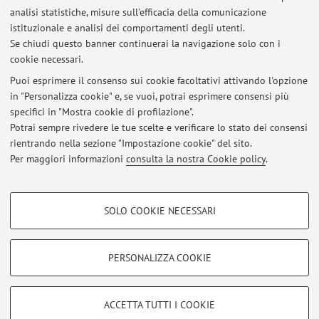
analisi statistiche, misure sull'efficacia della comunicazione
Dipartimento di Scienze Mediche e Chirurgiche
istituzionale e analisi dei comportamenti degli utenti.
Via Massarenti 9, Bologna -
Vai alla mappa
Se chiudi questo banner continuerai la navigazione solo con i
cookie necessari.
Puoi esprimere il consenso sui cookie facoltativi attivando l'opzione
in "Personalizza cookie" e, se vuoi, potrai esprimere consensi più
Ultimi avvisi
specifici in "Mostra cookie di profilazione".
Potrai sempre rivedere le tue scelte e verificare lo stato dei consensi
Al momento non sono presenti avvisi.
rientrando nella sezione "Impostazione cookie" del sito.
Per maggiori informazioni
consulta la nostra Cookie policy
.
COOKIE DI PROFILAZIONE - FACOLTATIVI
SOLO COOKIE NECESSARI
Si tratta di cookie utilizzati per analizzare le caratteristiche della navigazione
Area riservata
degli utenti, creare profili in base al loro comportamento sul sito, per analisi
Accedi tramite
login
per gestire tutti i contenuti del sito.
di marketing.
PERSONALIZZA COOKIE
Mostra cookie di profilazione
© 2026 - ALMA MATER STUDIORUM - Università di Bologna - Via
Google/Youtube Video
COOKIE TECNICI - NECESSARI
ACCETTA TUTTI I COOKIE
Zamboni, 33 - 40126 Bologna - Partita IVA: 01131710376
Facebook