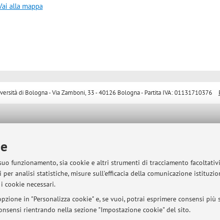
Vai alla mappa
sità di Bologna - Via Zamboni, 33 - 40126 Bologna - Partita IVA: 01131710376
ie
 suo funzionamento, sia cookie e altri strumenti di tracciamento facoltativ
 per analisi statistiche, misure sull'efficacia della comunicazione istituzi
i cookie necessari.
pzione in "Personalizza cookie" e, se vuoi, potrai esprimere consensi più sp
 consensi rientrando nella sezione "Impostazione cookie" del sito.