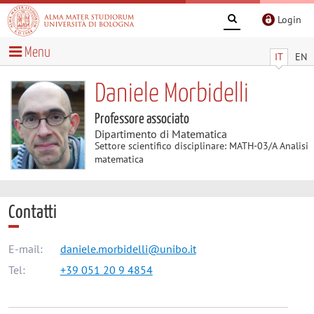
Login
Menu
IT
EN
Daniele Morbidelli
Professore associato
Dipartimento di Matematica
Settore scientifico disciplinare: MATH-03/A Analisi
matematica
Contatti
E-mail:
daniele.morbidelli@unibo.it
Tel:
+39 051 20 9 4854