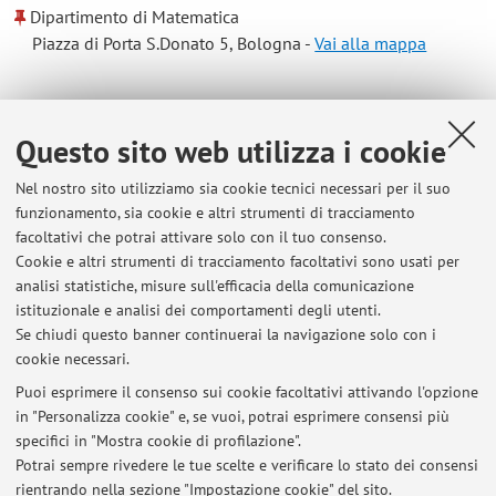
Dipartimento di Matematica
Piazza di Porta S.Donato 5, Bologna -
Vai alla mappa
Risorse in rete
Questo sito web utilizza i cookie
ORCID
Nel nostro sito utilizziamo sia cookie tecnici necessari per il suo
funzionamento, sia cookie e altri strumenti di tracciamento
facoltativi che potrai attivare solo con il tuo consenso.
Orario di ricevimento
Cookie e altri strumenti di tracciamento facoltativi sono usati per
analisi statistiche, misure sull'efficacia della comunicazione
Venerdi' ore 9/11. Si consiglia di contattare il docente per
istituzionale e analisi dei comportamenti degli utenti.
conferma via e-mail
Se chiudi questo banner continuerai la navigazione solo con i
cookie necessari.
Puoi esprimere il consenso sui cookie facoltativi attivando l'opzione
in "Personalizza cookie" e, se vuoi, potrai esprimere consensi più
Ultimi avvisi
specifici in "Mostra cookie di profilazione".
Potrai sempre rivedere le tue scelte e verificare lo stato dei consensi
Al momento non sono presenti avvisi.
rientrando nella sezione "Impostazione cookie" del sito.