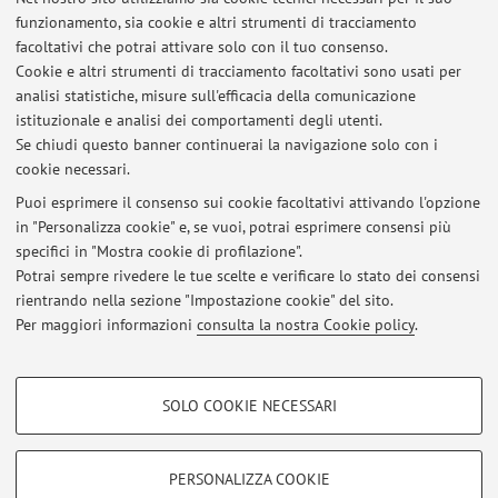
Viale Risorgimento 2, Bologna -
Vai alla mappa
funzionamento, sia cookie e altri strumenti di tracciamento
facoltativi che potrai attivare solo con il tuo consenso.
Risorse in rete
Cookie e altri strumenti di tracciamento facoltativi sono usati per
analisi statistiche, misure sull'efficacia della comunicazione
istituzionale e analisi dei comportamenti degli utenti.
ORCID
Se chiudi questo banner continuerai la navigazione solo con i
cookie necessari.
Puoi esprimere il consenso sui cookie facoltativi attivando l'opzione
in "Personalizza cookie" e, se vuoi, potrai esprimere consensi più
Ultimi avvisi
specifici in "Mostra cookie di profilazione".
Potrai sempre rivedere le tue scelte e verificare lo stato dei consensi
Al momento non sono presenti avvisi.
rientrando nella sezione "Impostazione cookie" del sito.
Per maggiori informazioni
consulta la nostra Cookie policy
.
COOKIE DI PROFILAZIONE - FACOLTATIVI
SOLO COOKIE NECESSARI
Area riservata
Si tratta di cookie utilizzati per analizzare le caratteristiche della navigazione
degli utenti, creare profili in base al loro comportamento sul sito, per analisi
Accedi tramite
login
per gestire tutti i contenuti del sito.
di marketing.
PERSONALIZZA COOKIE
Mostra cookie di profilazione