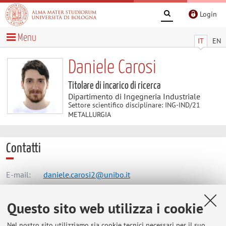
Login
Menu
IT
EN
Daniele Carosi
Titolare di incarico di ricerca
Dipartimento di Ingegneria Industriale
Settore scientifico disciplinare: ING-IND/21
METALLURGIA
Contatti
E-mail:
daniele.carosi2@unibo.it
Questo sito web utilizza i cookie
Dipartimento di Ingegneria Industriale
Nel nostro sito utilizziamo sia cookie tecnici necessari per il suo