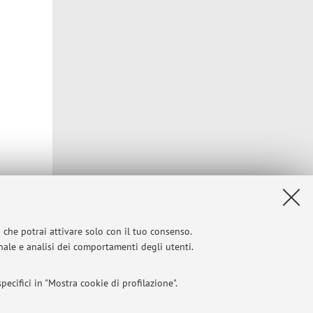
Privacy
|
Note legali
|
Impostazioni Cookie
i che potrai attivare solo con il tuo consenso.
onale e analisi dei comportamenti degli utenti.
ecifici in "Mostra cookie di profilazione".