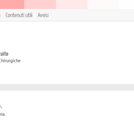
a
Contenuti utili
Avvisi
tuito
Chirurgiche
e,
ria.