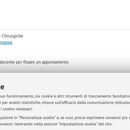
 Chirurgiche
a mappa
a docente per fissare un appuntamento
ie
sità di Bologna - Via Zamboni, 33 - 40126 Bologna - Partita IVA: 01131710376
 suo funzionamento, sia cookie e altri strumenti di tracciamento facoltativ
 per analisi statistiche, misure sull'efficacia della comunicazione istituzi
i cookie necessari.
pzione in "Personalizza cookie" e, se vuoi, potrai esprimere consensi più sp
 consensi rientrando nella sezione "Impostazione cookie" del sito.