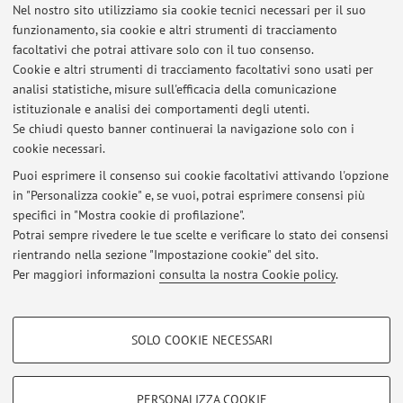
Nel nostro sito utilizziamo sia cookie tecnici necessari per il suo
funzionamento, sia cookie e altri strumenti di tracciamento
Ultimi avvisi
facoltativi che potrai attivare solo con il tuo consenso.
Cookie e altri strumenti di tracciamento facoltativi sono usati per
IMPORTANTE: Calendario lezioni Letteratura italiana contemporanea
analisi statistiche, misure sull'efficacia della comunicazione
sede di Rimini 4- 13 marzo: confermate
istituzionale e analisi dei comportamenti degli utenti.
Pubblicato il: 27 febbraio 2025
Se chiudi questo banner continuerai la navigazione solo con i
cookie necessari.
IMPORTANTE: Lezione di Letteratura italiana contemporanea (S-Z) di
domani 21 ottobre 2024 online causa alluvione
Puoi esprimere il consenso sui cookie facoltativi attivando l'opzione
Pubblicato il: 20 ottobre 2024
in "Personalizza cookie" e, se vuoi, potrai esprimere consensi più
specifici in "Mostra cookie di profilazione".
Annullamento lezione del 15 ottobre
Potrai sempre rivedere le tue scelte e verificare lo stato dei consensi
Pubblicato il: 09 ottobre 2024
rientrando nella sezione "Impostazione cookie" del sito.
Per maggiori informazioni
consulta la nostra Cookie policy
.
Tutti gli avvisi
COOKIE DI PROFILAZIONE - FACOLTATIVI
SOLO COOKIE NECESSARI
Si tratta di cookie utilizzati per analizzare le caratteristiche della navigazione
Area riservata
degli utenti, creare profili in base al loro comportamento sul sito, per analisi
Accedi tramite
login
per gestire tutti i contenuti del sito.
di marketing.
PERSONALIZZA COOKIE