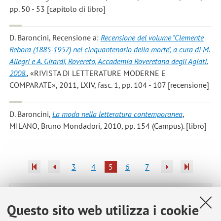
pp. 50 - 53 [capitolo di libro]
D. Baroncini
, Recensione a:
Recensione del volume "Clemente
Rebora (1885-1957) nel cinquantenario della morte", a cura di M.
Allegri e A. Girardi, Rovereto, Accademia Roveretana degli Agiati.
2008.
, «RIVISTA DI LETTERATURE MODERNE E
COMPARATE», 2011, LXIV, fasc. 1, pp. 104 - 107 [recensione]
D. Baroncini
,
La moda nella letteratura contemporanea
,
MILANO, Bruno Mondadori, 2010, pp. 154 (Campus). [libro]
3
4
5
6
7
Pubblicazioni antecedenti il 2004
Questo sito web utilizza i cookie