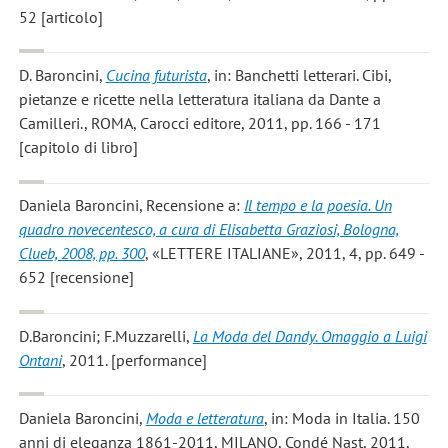
52 [articolo]
D. Baroncini
,
Cucina futurista
, in: Banchetti letterari. Cibi,
pietanze e ricette nella letteratura italiana da Dante a
Camilleri., ROMA, Carocci editore, 2011, pp. 166 - 171
[capitolo di libro]
Daniela Baroncini
, Recensione a:
Il tempo e la poesia. Un
quadro novecentesco, a cura di Elisabetta Graziosi, Bologna,
Clueb, 2008, pp. 300
, «LETTERE ITALIANE», 2011, 4, pp. 649 -
652 [recensione]
D.Baroncini; F.Muzzarelli
,
La Moda del Dandy. Omaggio a Luigi
Ontani
, 2011. [performance]
Daniela Baroncini
,
Moda e letteratura
, in: Moda in Italia. 150
anni di eleganza 1861-2011, MILANO, Condé Nast, 2011,