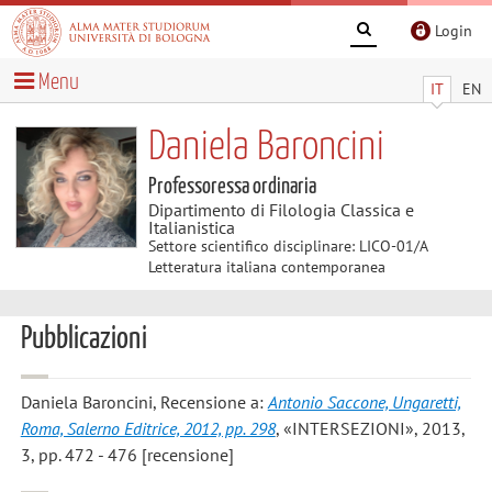
Login
Menu
IT
EN
Daniela Baroncini
Professoressa ordinaria
Dipartimento di Filologia Classica e
Italianistica
Settore scientifico disciplinare: LICO-01/A
Letteratura italiana contemporanea
Pubblicazioni
Daniela Baroncini
, Recensione a:
Antonio Saccone, Ungaretti,
Roma, Salerno Editrice, 2012, pp. 298
, «INTERSEZIONI», 2013,
3, pp. 472 - 476 [recensione]