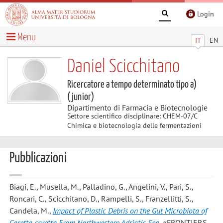
Login
Menu
IT
EN
Daniel Scicchitano
Ricercatore a tempo determinato tipo a)
(junior)
Dipartimento di Farmacia e Biotecnologie
Settore scientifico disciplinare: CHEM-07/C
Chimica e biotecnologia delle fermentazioni
Pubblicazioni
Biagi, E., Musella, M., Palladino, G., Angelini, V., Pari, S.,
Roncari, C., Scicchitano, D., Rampelli, S., Franzellitti, S.,
Candela, M.
,
Impact of Plastic Debris on the Gut Microbiota of
Caretta caretta From Northwestern Adriatic Sea
, «FRONTIERS