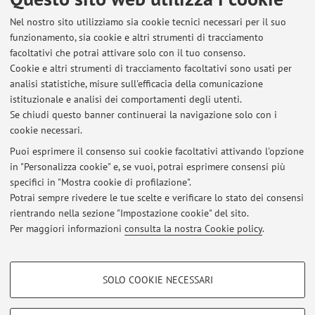
mykiss) reared at normal and high temperature
, «FISH AND
SHELLFISH IMMUNOLOGY», 2020, 107, pp. 324 - 335
Nel nostro sito utilizziamo sia cookie tecnici necessari per il suo
funzionamento, sia cookie e altri strumenti di tracciamento
[articolo]
Open Access
facoltativi che potrai attivare solo con il tuo consenso.
Cookie e altri strumenti di tracciamento facoltativi sono usati per
analisi statistiche, misure sull'efficacia della comunicazione
2
3
4
istituzionale e analisi dei comportamenti degli utenti.
Se chiudi questo banner continuerai la navigazione solo con i
cookie necessari.
Puoi esprimere il consenso sui cookie facoltativi attivando l'opzione
in "Personalizza cookie" e, se vuoi, potrai esprimere consensi più
Ultimi avvisi
specifici in "Mostra cookie di profilazione".
Potrai sempre rivedere le tue scelte e verificare lo stato dei consensi
Al momento non sono presenti avvisi.
rientrando nella sezione "Impostazione cookie" del sito.
Per maggiori informazioni
consulta la nostra Cookie policy
.
COOKIE DI PROFILAZIONE - FACOLTATIVI
SOLO COOKIE NECESSARI
Si tratta di cookie utilizzati per analizzare le caratteristiche della navigazione
Area riservata
degli utenti, creare profili in base al loro comportamento sul sito, per analisi
Accedi tramite
login
per gestire tutti i contenuti del sito.