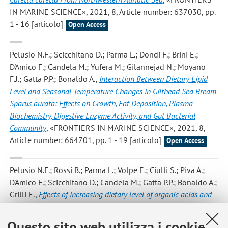
IN MARINE SCIENCE», 2021, 8, Article number: 637030, pp.
1 - 16 [articolo]
Open Access
Pelusio N.F.; Scicchitano D.; Parma L.; Dondi F.; Brini E.;
D'Amico F.; Candela M.; Yufera M.; Gilannejad N.; Moyano
F.J.; Gatta P.P.; Bonaldo A.
,
Interaction Between Dietary Lipid
Level and Seasonal Temperature Changes in Gilthead Sea Bream
Sparus aurata: Effects on Growth, Fat Deposition, Plasma
Biochemistry, Digestive Enzyme Activity, and Gut Bacterial
Community
, «FRONTIERS IN MARINE SCIENCE», 2021, 8,
Article number: 664701, pp. 1 - 19 [articolo]
Open Access
Pelusio N.F.; Rossi B.; Parma L.; Volpe E.; Ciulli S.; Piva A.;
D'Amico F.; Scicchitano D.; Candela M.; Gatta P.P.; Bonaldo A.;
Grilli E.
,
Effects of increasing dietary level of organic acids and
nature-identical compounds on growth, intestinal cytokine gene
expression and gut microbiota of rainbow trout (Oncorhynchus
Questo sito web utilizza i cookie