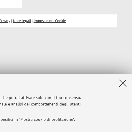
Privacy
|
Note legali
|
Impostazioni Cookie
i che potrai attivare solo con il tuo consenso.
onale e analisi dei comportamenti degli utenti.
ecifici in "Mostra cookie di profilazione".