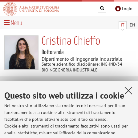
Login
Menu
IT
EN
Cristina Chieffo
Dottoranda
Dipartimento di Ingegneria Industriale
Settore scientifico disciplinare: ING-IND/34
BIOINGEGNERIA INDUSTRIALE
Contatti
Questo sito web utilizza i cookie
Nel nostro sito utilizziamo sia cookie tecnici necessari per il suo
E-mail:
cristina.chieffo2@unibo.it
funzionamento, sia cookie e altri strumenti di tracciamento
facoltativi che potrai attivare solo con il tuo consenso.
Cookie e altri strumenti di tracciamento facoltativi sono usati per
Dipartimento di Ingegneria Industriale
analisi statistiche, misure sull'efficacia della comunicazione