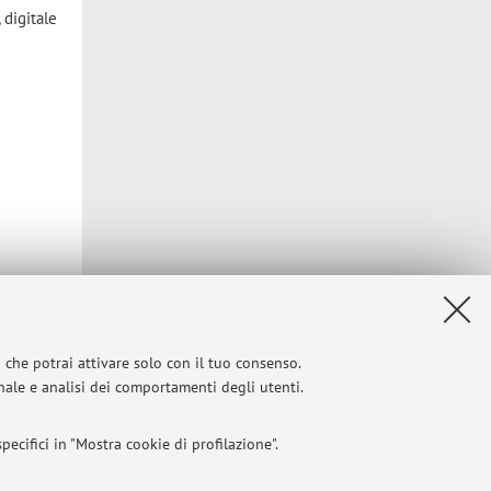
 digitale
i che potrai attivare solo con il tuo consenso.
onale e analisi dei comportamenti degli utenti.
Privacy
|
Note legali
|
Impostazioni Cookie
ecifici in "Mostra cookie di profilazione".