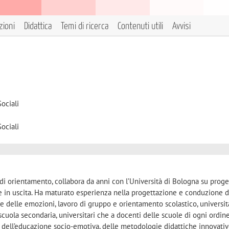
zioni
Didattica
Temi di ricerca
Contenuti utili
Avvisi
ociali
ociali
di orientamento, collabora da anni con l’Università di Bologna su proget
e e in uscita. Ha maturato esperienza nella progettazione e conduzione d
e delle emozioni, lavoro di gruppo e orientamento scolastico, universit
i scuola secondaria, universitari che a docenti delle scuole di ogni ordin
i dell’educazione socio-emotiva, delle metodologie didattiche innovati