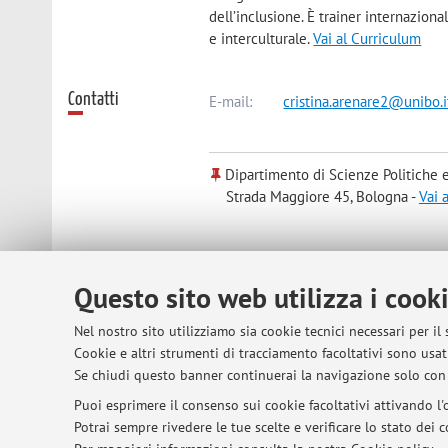
dell’inclusione. È trainer internazion
e interculturale.
Vai al Curriculum
Contatti
E-mail:
cristina.arenare2@unibo.i
Dipartimento di Scienze Politiche e
Strada Maggiore 45, Bologna -
Vai 
Orario di ricevimento
Il ricevimento si svolge su appuntamen
Questo sito web utilizza i cook
Nel nostro sito utilizziamo sia cookie tecnici necessari per il
Cookie e altri strumenti di tracciamento facoltativi sono usati
© 2026 - ALMA MATER STUDIORUM - Univer
Se chiudi questo banner continuerai la navigazione solo con 
Puoi esprimere il consenso sui cookie facoltativi attivando l'o
Potrai sempre rivedere le tue scelte e verificare lo stato dei