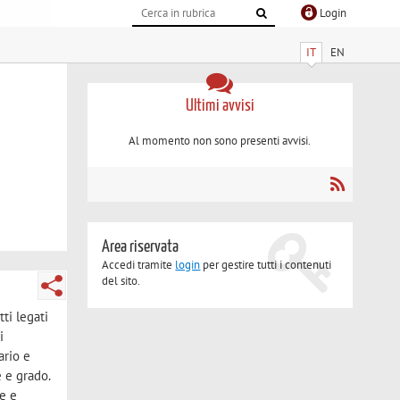
Login
IT
EN
Ultimi avvisi
Al momento non sono presenti avvisi.
Area riservata
Accedi tramite
login
per gestire tutti i contenuti
del sito.
ti legati
i
ario e
e e grado.
ve e