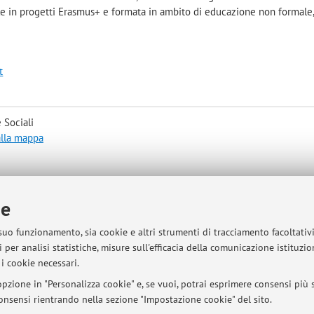
ale in progetti Erasmus+ e formata in ambito di educazione non formale,
t
 Sociali
alla mappa
to, previo contatto via e-mail all'indirizzo cristina.arenare2@unibo.it.
ie
 suo funzionamento, sia cookie e altri strumenti di tracciamento facoltativ
 per analisi statistiche, misure sull'efficacia della comunicazione istituzi
sità di Bologna - Via Zamboni, 33 - 40126 Bologna - Partita IVA: 01131710376
i cookie necessari.
pzione in "Personalizza cookie" e, se vuoi, potrai esprimere consensi più sp
 consensi rientrando nella sezione "Impostazione cookie" del sito.