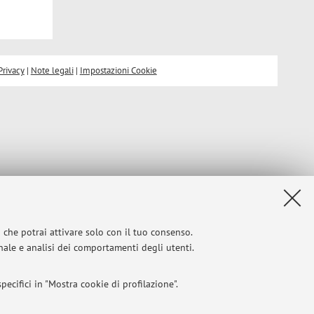
Privacy
|
Note legali
|
Impostazioni Cookie
i che potrai attivare solo con il tuo consenso.
onale e analisi dei comportamenti degli utenti.
ecifici in "Mostra cookie di profilazione".