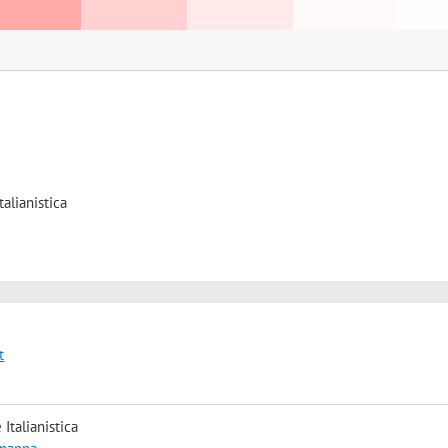
talianistica
t
Italianistica