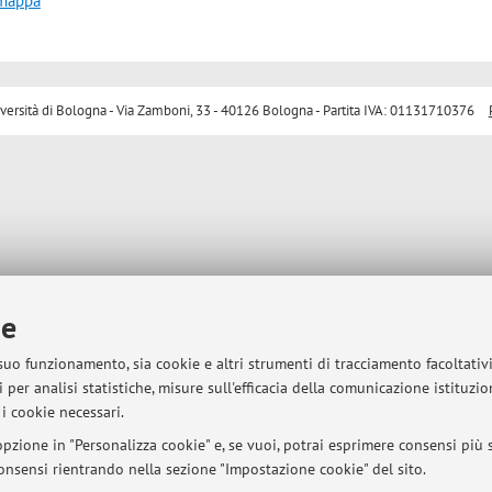
 mappa
sità di Bologna - Via Zamboni, 33 - 40126 Bologna - Partita IVA: 01131710376
ie
 suo funzionamento, sia cookie e altri strumenti di tracciamento facoltativ
 per analisi statistiche, misure sull'efficacia della comunicazione istituzi
i cookie necessari.
pzione in "Personalizza cookie" e, se vuoi, potrai esprimere consensi più sp
 consensi rientrando nella sezione "Impostazione cookie" del sito.