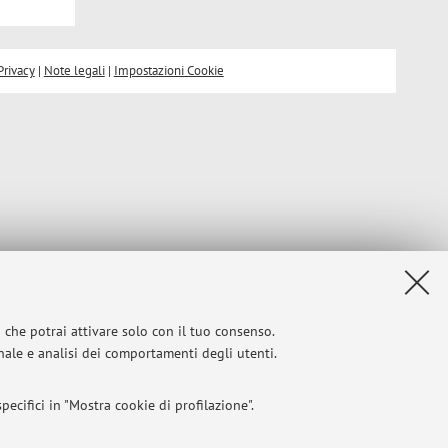
Privacy
|
Note legali
|
Impostazioni Cookie
i che potrai attivare solo con il tuo consenso.
onale e analisi dei comportamenti degli utenti.
ecifici in "Mostra cookie di profilazione".