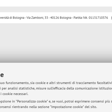
sità di Bologna - Via Zamboni, 33 - 40126 Bologna - Partita IVA: 01131710376
ie
 suo funzionamento, sia cookie e altri strumenti di tracciamento facoltativ
 per analisi statistiche, misure sull'efficacia della comunicazione istituzi
i cookie necessari.
pzione in "Personalizza cookie" e, se vuoi, potrai esprimere consensi più sp
 consensi rientrando nella sezione "Impostazione cookie" del sito.