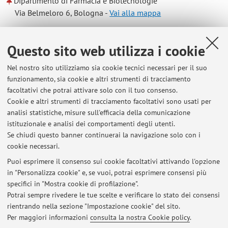
Dipartimento di Farmacia e Biotecnologie
Via Belmeloro 6, Bologna -
Vai alla mappa
Risorse in rete
Questo sito web utilizza i cookie
Nel nostro sito utilizziamo sia cookie tecnici necessari per il suo
ORCID
funzionamento, sia cookie e altri strumenti di tracciamento
facoltativi che potrai attivare solo con il tuo consenso.
Cookie e altri strumenti di tracciamento facoltativi sono usati per
Orario di ricevimento
analisi statistiche, misure sull'efficacia della comunicazione
istituzionale e analisi dei comportamenti degli utenti.
Tutti i giorni, previo appuntamento.
Se chiudi questo banner continuerai la navigazione solo con i
cookie necessari.
Puoi esprimere il consenso sui cookie facoltativi attivando l'opzione
in "Personalizza cookie" e, se vuoi, potrai esprimere consensi più
Ultimi avvisi
specifici in "Mostra cookie di profilazione".
Potrai sempre rivedere le tue scelte e verificare lo stato dei consensi
Al momento non sono presenti avvisi.
rientrando nella sezione "Impostazione cookie" del sito.
Per maggiori informazioni
consulta la nostra Cookie policy
.