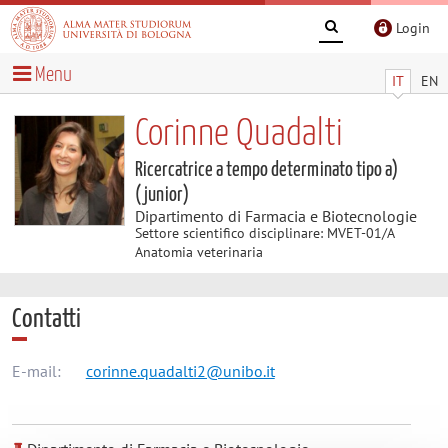
Login
Menu
IT
EN
Corinne Quadalti
Ricercatrice a tempo determinato tipo a)
(junior)
Dipartimento di Farmacia e Biotecnologie
Settore scientifico disciplinare: MVET-01/A
Anatomia veterinaria
Contatti
E-mail:
corinne.quadalti2@unibo.it