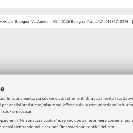
sità di Bologna - Via Zamboni, 33 - 40126 Bologna - Partita IVA: 01131710376
ie
 suo funzionamento, sia cookie e altri strumenti di tracciamento facoltativ
 per analisi statistiche, misure sull'efficacia della comunicazione istituzi
i cookie necessari.
pzione in "Personalizza cookie" e, se vuoi, potrai esprimere consensi più sp
 consensi rientrando nella sezione "Impostazione cookie" del sito.