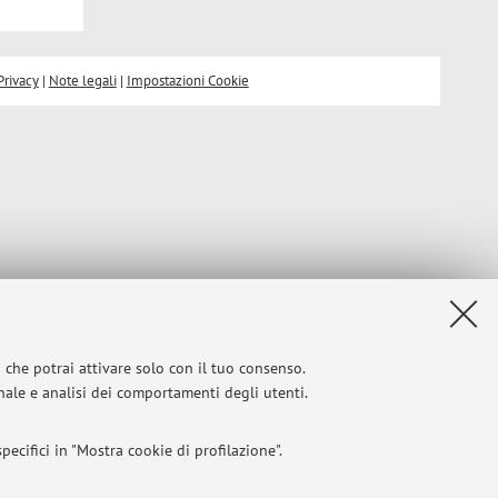
Privacy
|
Note legali
|
Impostazioni Cookie
i che potrai attivare solo con il tuo consenso.
onale e analisi dei comportamenti degli utenti.
ecifici in "Mostra cookie di profilazione".