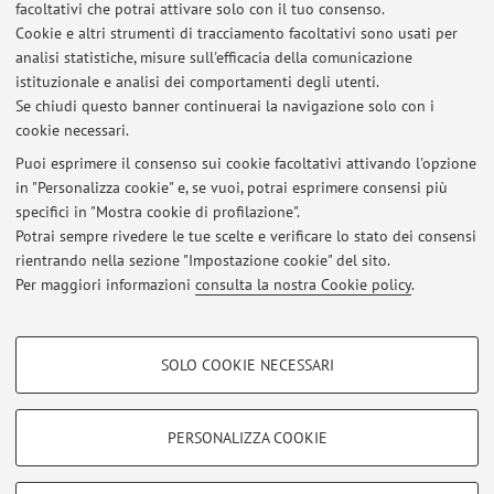
facoltativi che potrai attivare solo con il tuo consenso.
Cookie e altri strumenti di tracciamento facoltativi sono usati per
Orario di ricevimento
analisi statistiche, misure sull'efficacia della comunicazione
istituzionale e analisi dei comportamenti degli utenti.
Per contattarmi scrivere all'indirizzo mail istituzionale.
Se chiudi questo banner continuerai la navigazione solo con i
cookie necessari.
Puoi esprimere il consenso sui cookie facoltativi attivando l'opzione
in "Personalizza cookie" e, se vuoi, potrai esprimere consensi più
Ultimi avvisi
specifici in "Mostra cookie di profilazione".
Potrai sempre rivedere le tue scelte e verificare lo stato dei consensi
Al momento non sono presenti avvisi.
rientrando nella sezione "Impostazione cookie" del sito.
Per maggiori informazioni
consulta la nostra Cookie policy
.
COOKIE DI PROFILAZIONE - FACOLTATIVI
SOLO COOKIE NECESSARI
Si tratta di cookie utilizzati per analizzare le caratteristiche della navigazione
Area riservata
degli utenti, creare profili in base al loro comportamento sul sito, per analisi
Accedi tramite
login
per gestire tutti i contenuti del sito.
di marketing.
PERSONALIZZA COOKIE
Mostra cookie di profilazione
© 2026 - ALMA MATER STUDIORUM - Università di Bologna - Via