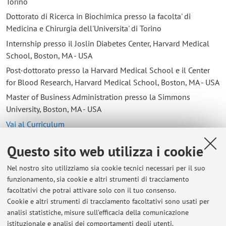
Torino
Dottorato di Ricerca in Biochimica presso la facolta' di
Medicina e Chirurgia dell'Universita' di Torino
Internship presso il Joslin Diabetes Center, Harvard Medical
School, Boston, MA - USA
Post-dottorato presso la Harvard Medical School e il Center
for Blood Research, Harvard Medical School, Boston, MA - USA
Master of Business Administration presso la Simmons
University, Boston, MA - USA
Vai al Curriculum
Questo sito web utilizza i cookie
Contatti
Nel nostro sito utilizziamo sia cookie tecnici necessari per il suo
E-mail:
clarissa.ceruti@unibo.it
funzionamento, sia cookie e altri strumenti di tracciamento
facoltativi che potrai attivare solo con il tuo consenso.
Cookie e altri strumenti di tracciamento facoltativi sono usati per
analisi statistiche, misure sull'efficacia della comunicazione
Dipartimento di Farmacia e Biotecnologie
istituzionale e analisi dei comportamenti degli utenti.