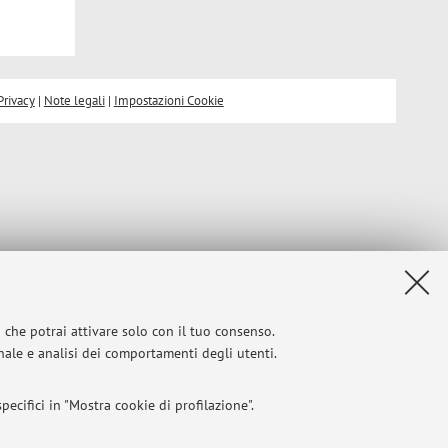
Privacy
|
Note legali
|
Impostazioni Cookie
i che potrai attivare solo con il tuo consenso.
onale e analisi dei comportamenti degli utenti.
ecifici in "Mostra cookie di profilazione".