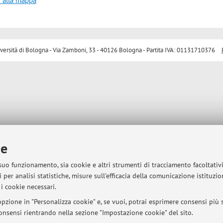
i alla mappa
sità di Bologna - Via Zamboni, 33 - 40126 Bologna - Partita IVA: 01131710376
ie
 suo funzionamento, sia cookie e altri strumenti di tracciamento facoltativ
 per analisi statistiche, misure sull'efficacia della comunicazione istituzi
i cookie necessari.
pzione in "Personalizza cookie" e, se vuoi, potrai esprimere consensi più sp
 consensi rientrando nella sezione "Impostazione cookie" del sito.