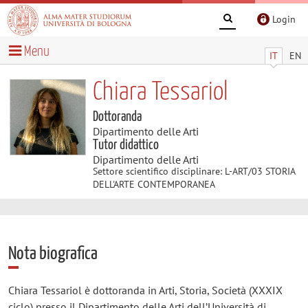
Login
Menu
IT
EN
Chiara Tessariol
Dottoranda
Dipartimento delle Arti
Tutor didattico
Dipartimento delle Arti
Settore scientifico disciplinare: L-ART/03 STORIA
DELL'ARTE CONTEMPORANEA
Nota biografica
Chiara Tessariol è dottoranda in Arti, Storia, Società (XXXIX
ciclo) presso il Dipartimento delle Arti dell’Università di