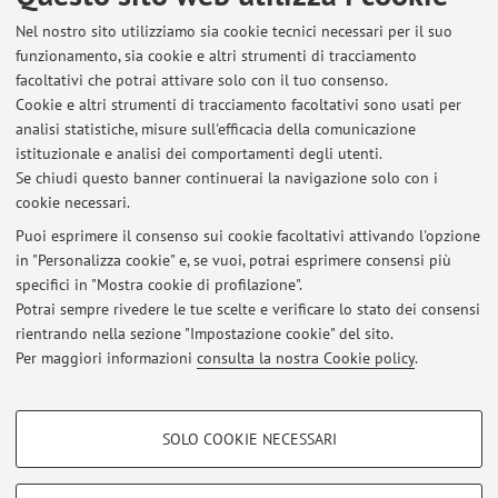
Dipartimento delle Arti
Nel nostro sito utilizziamo sia cookie tecnici necessari per il suo
Via Barberia 4, Bologna -
Vai alla mappa
funzionamento, sia cookie e altri strumenti di tracciamento
facoltativi che potrai attivare solo con il tuo consenso.
Risorse in rete
Cookie e altri strumenti di tracciamento facoltativi sono usati per
analisi statistiche, misure sull'efficacia della comunicazione
istituzionale e analisi dei comportamenti degli utenti.
ORCID
Se chiudi questo banner continuerai la navigazione solo con i
cookie necessari.
Puoi esprimere il consenso sui cookie facoltativi attivando l'opzione
in "Personalizza cookie" e, se vuoi, potrai esprimere consensi più
Ultimi avvisi
specifici in "Mostra cookie di profilazione".
Potrai sempre rivedere le tue scelte e verificare lo stato dei consensi
Al momento non sono presenti avvisi.
rientrando nella sezione "Impostazione cookie" del sito.
Per maggiori informazioni
consulta la nostra Cookie policy
.
COOKIE DI PROFILAZIONE - FACOLTATIVI
SOLO COOKIE NECESSARI
Si tratta di cookie utilizzati per analizzare le caratteristiche della navigazione
Area riservata
degli utenti, creare profili in base al loro comportamento sul sito, per analisi
Accedi tramite
login
per gestire tutti i contenuti del sito.
di marketing.